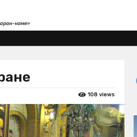
даран-наме»
оране
108
views