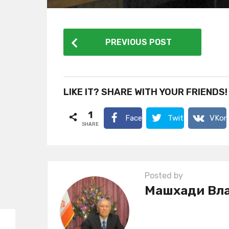
P
PREVIOUS POST
o
s
t
LIKE IT? SHARE WITH YOUR FRIENDS!
P
1
a
Facebook
Twitter
VKon
SHARE
g
i
n
Posted by
a
Машхади Вл
t
i