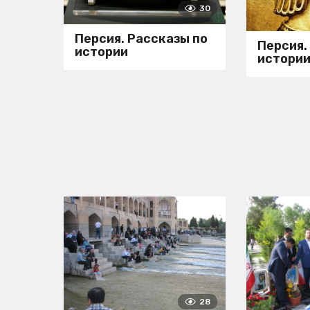
30
Персия. Рассказы по
Персия.
истории
истори
28