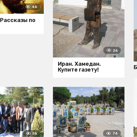
46
 Рассказы по
и
26
Иран. Хамедан.
Б
Купите газету!
56
74