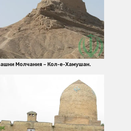
ашни Молчания – Кол-е-Хамушан.