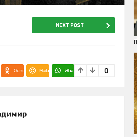
NEXT POST
П
0
takte
Odnoklassniki
Mail.ru
WhatsApp
адимир