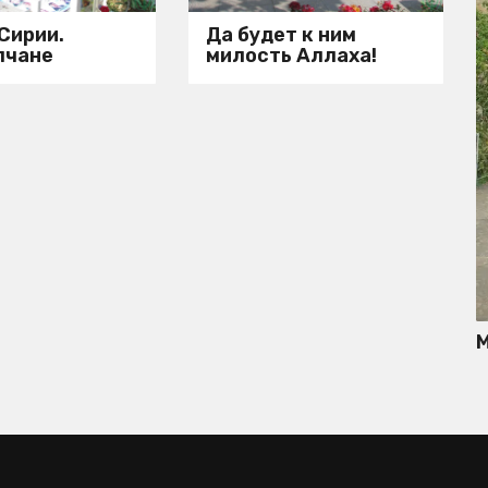
 Сирии.
Да будет к ним
лчане
милость Аллаха!
М