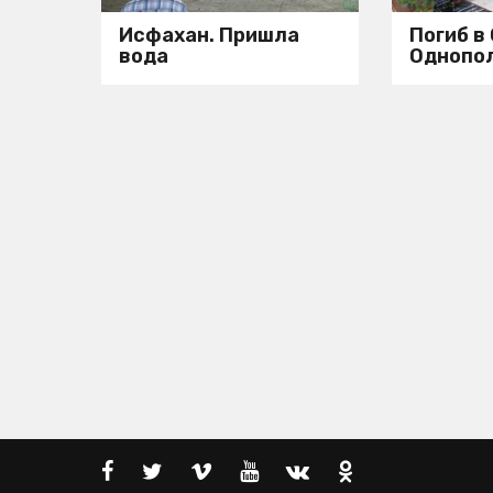
Исфахан. Пришла
Погиб в
вода
Однопо