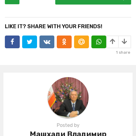
o
s
t
P
LIKE IT? SHARE WITH YOUR FRIENDS!
a
g
i
1
share
n
a
t
i
o
n
Posted by
Машхади Владимир