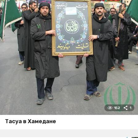
152
1
Тасуа в Хамедане