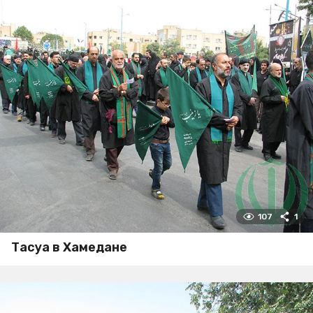
107
1
Тасуа в Хамедане