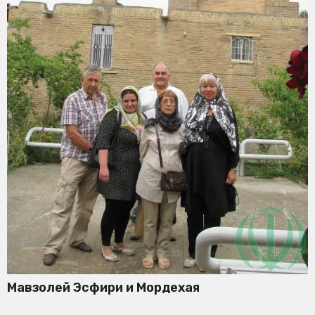
Мавзолей Эсфири и Мордехая