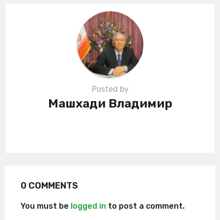
t
i
o
n
Posted by
Машхади Владимир
0 COMMENTS
You must be
logged in
to post a comment.