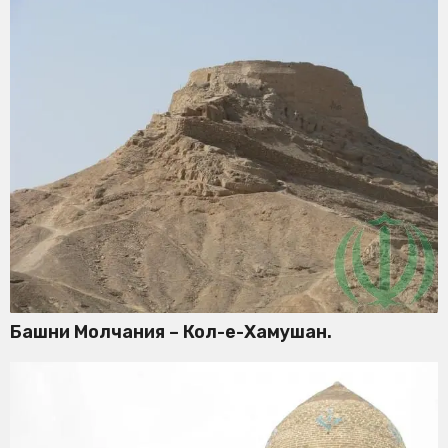
Башни Молчания – Кол-е-Хамушан.