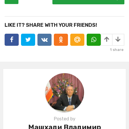
o
s
t
P
LIKE IT? SHARE WITH YOUR FRIENDS!
a
g
i
1
share
n
a
t
i
o
n
Posted by
Машхади Владимир