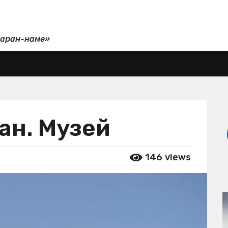
даран-наме»
ан. Музей
146
views