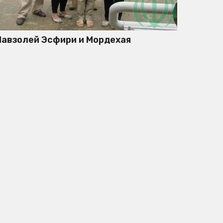
авзолей Эсфири и Мордехая