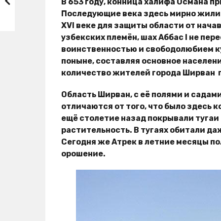
В 653 году, конница халифа Османа пр
Последующие века здесь мирно жили 
ХVI веке для защиты области от нача
узбекских племён, шах Аббас I не пе
воинственностью и свободолюбием ку
поныне, составляя основное населени
количество жителей города Ширван п
Область Ширван, с её полями и садам
отличаются от того, что было здесь 
ещё столетие назад покрывали тугаи
растительность. В тугаях обитали да
Сегодня же Атрек в летние месяцы по
орошение.