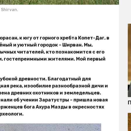
 Shirvan.
расан, к югу от горного хребта Копет-Даг, в
ёный и уютный городок – Ширван. Мы,
ычных читателей, кто познакомится с его
, гостепреимными жителями. Мой первый
лубокой древности. Благодатный для
ная река, изообилие разнообразной дичи и
ена древних охотников и земледельцев.
знали об учении Заратустры – пришла новая
П
ерженцев бога Ахура Мазды в окресностях
рхеологи.