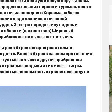
инесла в эти края уже новую веру – Ислам.
предки нынешних персов и туркмен, пока в
вшихся из соседнего Хорезма набегов
реселил сюда славившихся своей
рдов. Эти три народа живут здесь и
е области (шахрестана) Ширван. А
риближается ныне к сотне тысяч.
и и река Атрек сегодня разительно
когда-то. Берега Атрека на всём протяжении
 – густые камыши и другая прибрежная
же грозные владыки этих мест – тигры.
лностью пересыхает, отдавая всю воду на