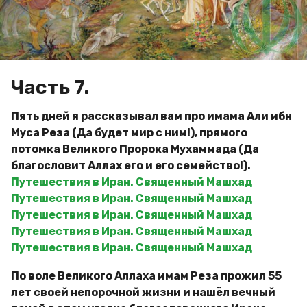
д
g
и
o
м
и
р
Часть 7.
Пять дней я рассказывал вам про имама Али ибн
Муса Реза (Да будет мир с ним!), прямого
потомка Великого Пророка Мухаммада (Да
благословит Аллах его и его семейство!).
Путешествия в Иран. Священный Машхад
Путешествия в Иран. Священный Машхад
Путешествия в Иран. Священный Машхад
Путешествия в Иран. Священный Машхад
Путешествия в Иран. Священный Машхад
По воле Великого Аллаха имам Реза прожил 55
лет своей непорочной жизни и нашёл вечный