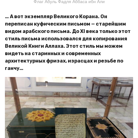
Флаг Абуль Фадля Аббаса ибн Али
… А вот экземпляр Великого Корана. Он
переписан куфическим письмом — старейшим
видом арабского письма. До ХI века только этот
стиль письма использовался для копирования
Великой Книги Аллаха. Этот стиль мы можем
видеть на старинных и современных
архитектурных фризах, израсцах и резьбе по
ганчу…