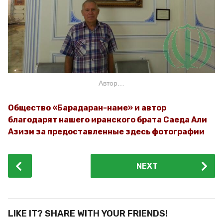
Автор…
Общество «Барадаран-наме» и автор
благодарят нашего иранского брата Саеда Али
Азизи за предоставленные здесь фотографии
P
NEXT
o
s
t
P
LIKE IT? SHARE WITH YOUR FRIENDS!