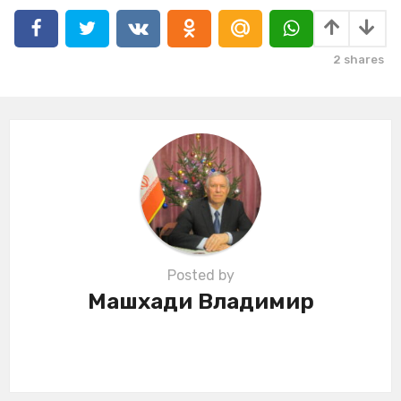
a
g
i
2
shares
n
a
t
i
o
n
Posted by
Машхади Владимир