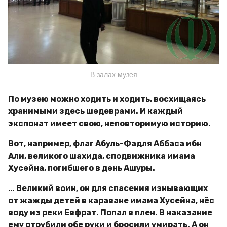
В залах музея
По музею можно ходить и ходить, восхищаясь
хранимыми здесь шедеврами. И каждый
экспонат имеет свою, неповторимую историю.
Вот, например, флаг Абуль-Фадля Аббаса ибн
Али, великого шахида, сподвижника имама
Хусейна, погибшего в день Ашуры.
… Великий воин, он для спасения изнывающих
от жажды детей в караване имама Хусейна, нёс
воду из реки Евфрат. Попал в плен. В наказание
ему отрубили обе руки и бросили умирать. А он