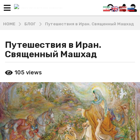
HOME
БЛОГ
Путешествия в Иран. Священный Машхад
Путешествия в Иран.
5
л
Священный Машхад
е
т
b
105
views
a
y
М
g
а
o
ш
4
х
г
а
д
о
и
д
В
а
л
a
а