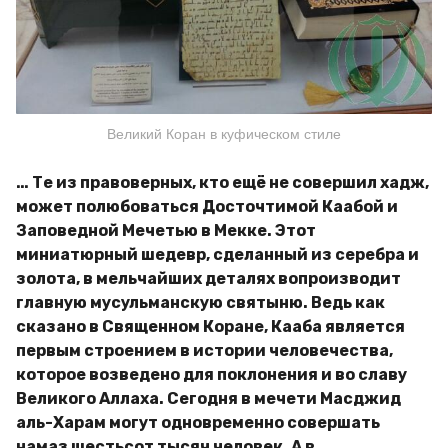
Великий Коран в куфическом стиле
… Те из правоверных, кто ещё не совершил хадж,
может полюбоваться Досточтимой Каабой и
Заповедной Мечетью в Мекке. Этот
миниатюрный шедевр, сделанный из серебра и
золота, в мельчайших деталях вопроизводит
главную мусульманскую святыню. Ведь как
сказано в Священном Коране, Кааба является
первым строением в истории человечества,
которое возведено для поклонения и во славу
Великого Аллаха. Сегодня в мечети Масджид
аль-Харам могут одновременно совершать
намаз шестьсот тысяч человек. А в