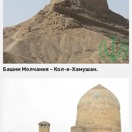
Башни Молчания – Кол-е-Хамушан.