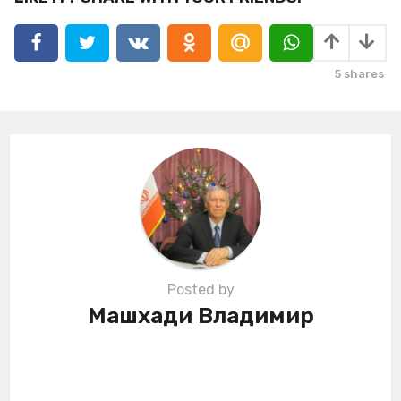
a
g
i
5
shares
n
a
t
i
o
n
Posted by
Машхади Владимир