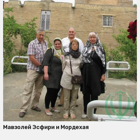
Мавзолей Эсфири и Мордехая