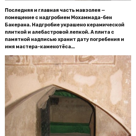
Последняя и главная часть мавзолея —
помещение с надгробием Мохаммада-бен
Бакерана. Надгробие украшено керамической
плиткой и алебастровой лепкой. А плита с
памятной надписью хранит дату погребения и
имя мастера-каменотёса…