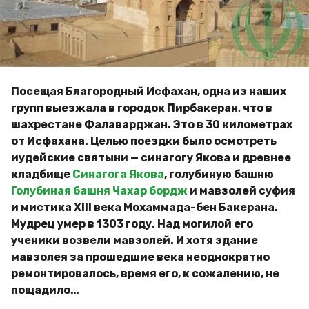
a
м
g
и
р
o
Посещая Благородный Исфахан, одна из наших
групп выезжала в городок Пирбакеран, что в
шахрестане Фалаварджан. Это в 30 километрах
от Исфахана. Целью поездки было осмотреть
иудейские святыни — синагогу Якова и древнее
кладбище
Синагога Якова
, голубиную башню
Голубиная башня Чахар бордж
и мавзолей суфия
и мистика ХIII века Мохаммада-бен Бакерана.
Мудрец умер в 1303 году. Над могилой его
ученики возвели мавзолей. И хотя здание
мавзолея за прошедшие века неоднократно
ремонтировалось, время его, к сожалению, не
пощадило…