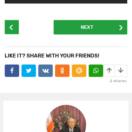
P
NEXT
o
s
t
P
LIKE IT? SHARE WITH YOUR FRIENDS!
a
g
i
2
shares
n
a
t
i
o
n