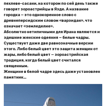
пехлеве-сасани, на котором по сей день также
говорят зороастрийцы в Язде. А название
городка — это однокоренное слово с
древнеперсидским словом «варзидан», что
означает «земледелие».
Абсолютно нетипичными для Ирана являются и
здешние женские одеяния — белые чадры.
Существует даже две равнозначные версии
этого. Либо белый цвет это защита женщин от
жары, либо белый цвет — зороастрийская
традиция, когда белый цвет считался
священным.
Женщине в белой чадре здесь даже установлен
памятник…