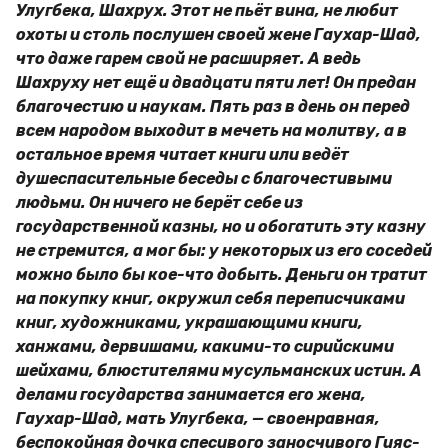
Улугбека, Шахрух. Этот не пьёт вина, не любит
охоты и столь послушен своей жене Гаухар-Шад,
что даже гарем свой не расширяет. А ведь
Шахруху нет ещё и двадцати пяти лет! Он предан
благочестию и наукам. Пять раз в день он перед
всем народом выходит в мечеть на молитву, а в
остальное время читает книги или ведёт
душеспасительные беседы с благочестивыми
людьми. Он ничего не берёт себе из
государственной казны, но и обогатить эту казну
не стремится, а мог бы: у некоторых из его соседей
можно было бы кое-что добыть. Деньги он тратит
на покупку книг, окружил себя переписчиками
книг, художниками, украшающими книги,
ханжами, дервишами, какими-то сирийскими
шейхами, блюстителями мусульманских истин. А
делами государства занимается его жена,
Гаухар-Шад, мать Улугбека, — своенравная,
беспокойная дочка спесивого заносчивого Гияс-