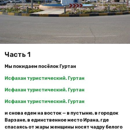
д
a
и
g
м
o
и
р
Часть 1
Мы покидаем посёлок Гуртан
Исфахан туристический. Гуртан
Исфахан туристический. Гуртан
Исфахан туристический. Гуртан
и снова едем на восток — в пустыню, в городок
Варзане, в единственное место Ирана, где
спасаясь от жары женщины носят чадру белого