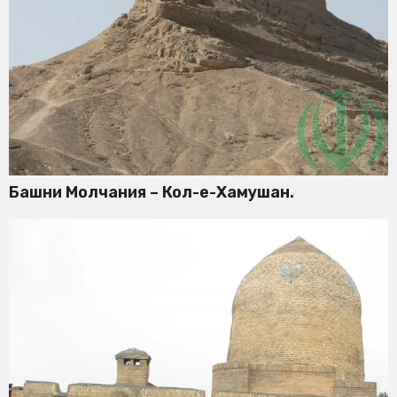
Башни Молчания – Кол-е-Хамушан.