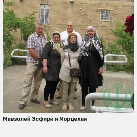
Мавзолей Эсфири и Мордехая