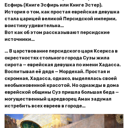
Есфирь (Книге Эсфирь или Книге Эстер).
История о том, как простая еврейская девушка
стала царицей великой Персидской империи,
воистину удивительна…
Вот как об этом рассказывают персидские
источники…
… В царствование персидского царя Ксеркса в
окрестностях стольного города Сузы жила
сирота — еврейская девушка по имени Хадасса.
Воспитывал её дядя — Мордехай. Простая и
скромная, Хадасса, однако, выделялась своей
необыкновенной красотой. Но однажды в дома
еврейской общины Суз пришла большая беда —
могущественный царедворец Аман задумал
истребить всех евреев в городе…