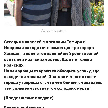
Автор и раввин.
Сегодня мавзолей с могилами Есфири и
Мордехая находится в самом центре города
Хамедан и являются важнейшей религиозной
святыней иранских евреев. Да, и не только
иранских…
Но хамаданцы стараются обходить улочку, где
находится мавзолей. Они, как и многие гости
города утверждают, что чем ближе к мавзолею,
тем сильнее чувствуется холодок смерти…
(Продолжение следует)
Владимир Машхади