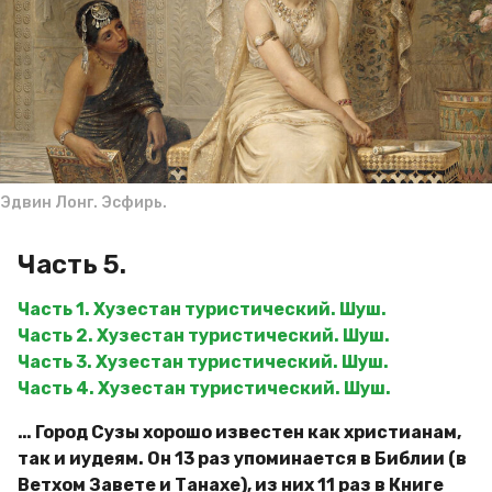
д
a
и
g
м
o
и
р
Эдвин Лонг. Эсфирь.
Часть 5.
Часть 1. Хузестан туристический. Шуш.
Часть 2. Хузестан туристический. Шуш.
Часть 3. Хузестан туристический. Шуш.
Часть 4. Хузестан туристический. Шуш.
… Город Сузы хорошо известен как христианам,
так и иудеям. Он 13 раз упоминается в Библии (в
Ветхом Завете и Танахе), из них 11 раз в Книге