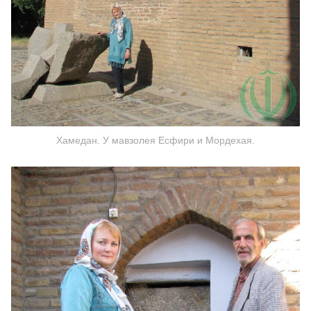
Хамедан. У мавзолея Есфири и Мордехая.