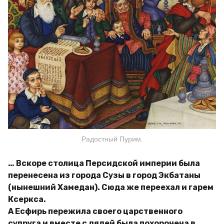
Радостный Пурим.
… Вскоре столица Персидской империи была
перенесена из города Сузы в город Экбатаны
(нынешний Хамедан). Сюда же переехал и гарем
Ксеркса.
А Есфирь пережила своего царственного
супруга и вместе с дядей была похоронена в