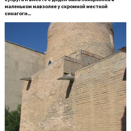
маленьком мавзолее у скромной местной
синагоги…