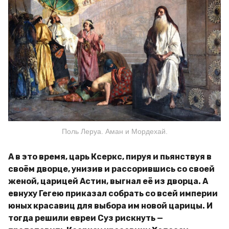
Поль Леруа. Аман и Мордехай.
А в это время, царь Ксеркс, пируя и пьянствуя в
своём дворце, унизив и рассорившись со своей
женой, царицей Астин, выгнал её из дворца. А
евнуху Гегею приказал собрать со всей империи
юных красавиц для выбора им новой царицы. И
тогда решили евреи Суз рискнуть —