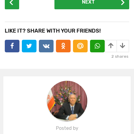
NEXT
o
s
t
P
LIKE IT? SHARE WITH YOUR FRIENDS!
a
g
i
2
shares
n
a
t
i
o
n
Posted by