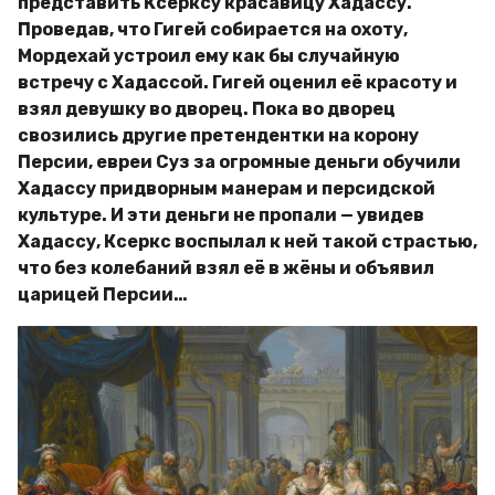
представить Ксерксу красавицу Хадассу.
Проведав, что Гигей собирается на охоту,
Мордехай устроил ему как бы случайную
встречу с Хадассой. Гигей оценил её красоту и
взял девушку во дворец. Пока во дворец
свозились другие претендентки на корону
Персии, евреи Суз за огромные деньги обучили
Хадассу придворным манерам и персидской
культуре. И эти деньги не пропали — увидев
Хадассу, Ксеркс воспылал к ней такой страстью,
что без колебаний взял её в жёны и объявил
царицей Персии…