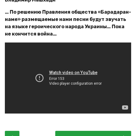
… По решению Правления общества «Барадаран-
наме» размещаемые нами песни будут звучать
на языке героического народа Украины… Пока
не кончится война…
P