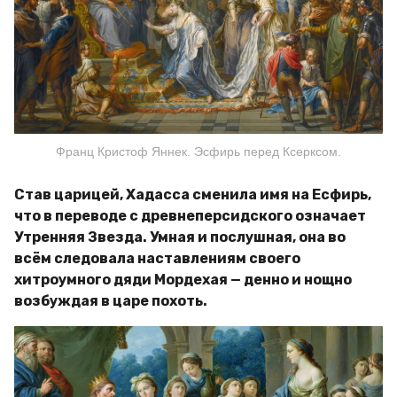
Франц Кристоф Яннек. Эсфирь перед Ксерксом.
Став царицей, Хадасса сменила имя на Есфирь,
что в переводе с древнеперсидского означает
Утренняя Звезда. Умная и послушная, она во
всём следовала наставлениям своего
хитроумного дяди Мордехая — денно и нощно
возбуждая в царе похоть.