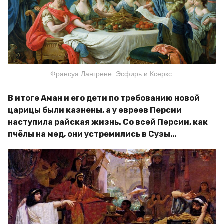
Франсуа Лангрене. Эсфирь и Ксеркс.
В итоге Аман и его дети по требованию новой
царицы были казнены, а у евреев Персии
наступила райская жизнь. Со всей Персии, как
пчёлы на мед, они устремились в Сузы…