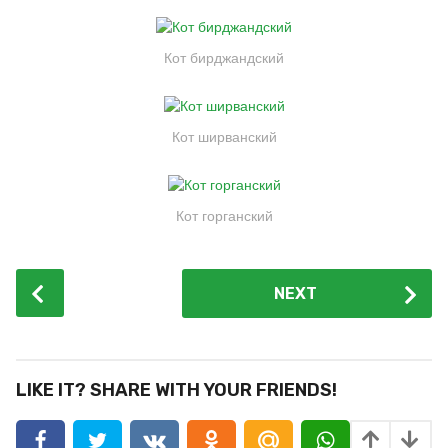
Кот бирджандский
Кот ширванский
Кот горганский
P
NEXT
o
s
t
P
LIKE IT? SHARE WITH YOUR FRIENDS!
a
g