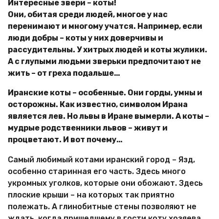
Интересные звери – коты!
Они, обитая среди людей, многое у нас
перенимают и многому учатся. Например, если
люди добры – коты у них доверчивы и
рассудительны. У хитрых людей и коты жулики.
А с глупыми людьми зверьки предпочитают не
жить – от греха подальше…
Иранские коты – особенные. Они горды, умны и
осторожны. Как известно, символом Ирана
является лев. Но львы в Иране вымерли. А коты –
мудрые родственники львов – живут и
процветают. И вот почему…
Самый любимый котами иранский город – Язд,
особенно старинная его часть. Здесь много
укромных уголков, которые они обожают. Здесь
плоские крыши – на которых так приятно
полежать. А глинобитные стены позволяют не
ждать, когда пришедшему в гости коту хозяева