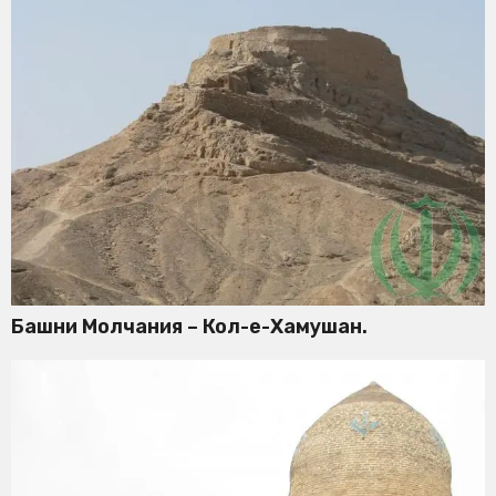
Башни Молчания – Кол-е-Хамушан.