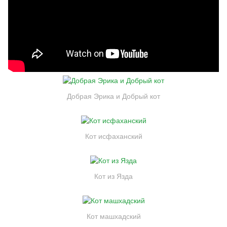
Добрая Эрика и Добрый кот
Кот исфаханский
Кот из Язда
Кот машхадский