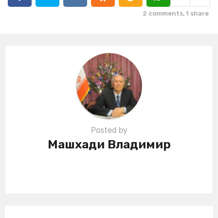
i
2
comments,
1
share
n
a
t
i
o
n
Posted by
Машхади Владимир