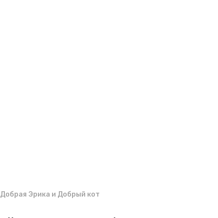
a
м
g
и
р
o
Добрая Эрика и Добрый кот