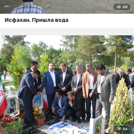
28
Исфахан. Пришла вода
56