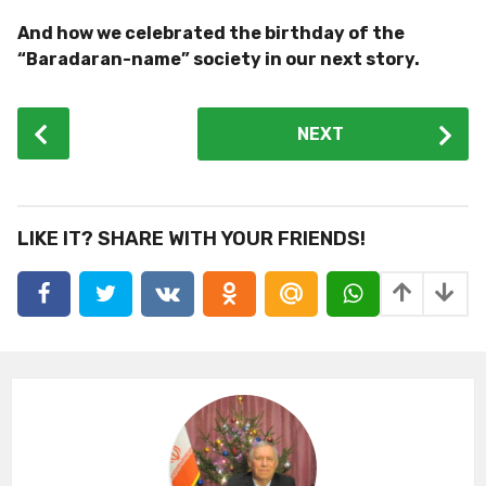
And how we celebrated the birthday of the
“Baradaran-name” society in our next story.
P
NEXT
o
s
t
P
LIKE IT? SHARE WITH YOUR FRIENDS!
a
g
i
n
a
t
i
o