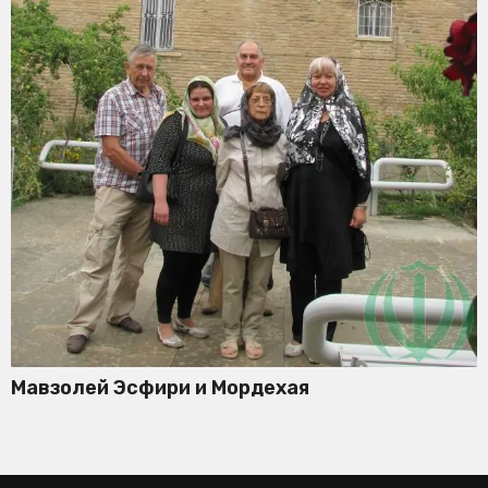
Мавзолей Эсфири и Мордехая