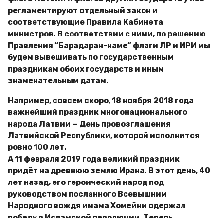
регламентируют отдельный закон и
соответствующие Правила Кабинета
министров. В соответствии с ними, по решению
Правления “Барадаран-наме” флаги ЛР и ИРИ мы
будем вывешивать по государственным
праздникам обоих государств и иным
знаменательным датам.
Например, совсем скоро, 18 ноября 2018 года
важнейший праздник многонационального
народа Латвии — День провозглашения
Латвийской Республики, которой исполнится
ровно 100 лет.
А 11 февраля 2019 года великий праздник
придёт на древнюю землю Ирана. В этот день, 40
лет назад, его героический народ под
руководством посланного Всевышним
Народного вождя имама Хомейни одержал
победу в Исламской революции. Теперь