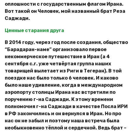
оплошности с государственным флагом Ирана.
Вот такой он Человек, мой названный брат Реза
Саджади.
Ценные старания друга
В 2014 году, через год после создания, общество
“Барадаран-наме” организовало первое
некоммерческое путешествие в Иран (а 4
сентября с.г. уже четвёртая группа наших
товарищей вылетает из Риги в Тегеран). В той
поездке нас было только 6 человек. И каково
было наше удивление, когда в международном
аэропорту столицы Ирана нас встретили по
поручению г-на Саджади. К этому времени
полномочия г-на Саджади в качестве Посла ИРИ
в РФ закончились и он вернулся в Иран. Но про
нас он не забыл и поэтому наша встреча была
необыкновенно тёплой и сердечной. Ведь брат –