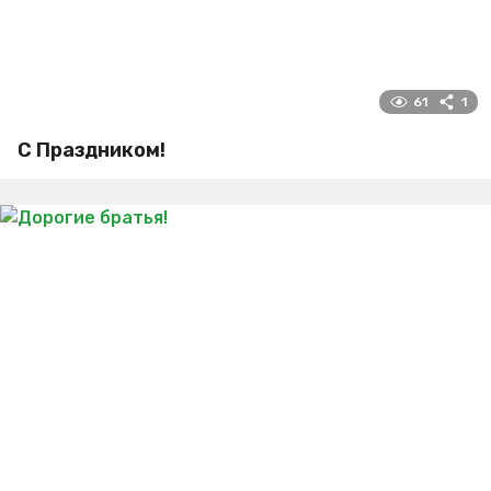
61
1
С Праздником!