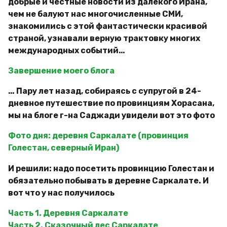
добрые и честные новости из далёкого Ирана,
чем не балуют нас многочисленные СМИ,
знакомились с этой фантастически красивой
страной, узнавали верную трактовку многих
международных событий…
Завершение моего блога
… Пару лет назад, собираясь с супругой в 24-
дневное путешествие по провинциям Хорасана,
мы на блоге г-на Саджади увидели вот это фото
Фото дня: деревня Саркалате (провинция
Голестан, северный Иран)
И решили: надо посетить провинцию Голестан и
обязательно побывать в деревне Саркалате. И
вот что у нас получилось
Часть 1. Деревня Саркалате
Часть 2. Сказочный лес Саркалате