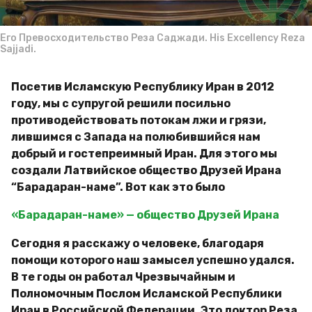
g
м
o
и
р
Его Превосходительство Реза Саджади. His Excellency Reza
Sajjadi.
Посетив Исламскую Республику Иран в 2012
году, мы с супругой решили посильно
противодействовать потокам лжи и грязи,
лившимся с Запада на полюбившийся нам
добрый и гостепреимный Иран. Для этого мы
создали Латвийское общество Друзей Ирана
“Барадаран-наме”. Вот как это было
«Барадаран-наме» — общество Друзей Ирана
Сегодня я расскажу о человеке, благодаря
помощи которого наш замысел успешно удался.
В те годы он работал Чрезвычайным и
Полномочным Послом Исламской Республики
Иран в Российской Федерации. Это доктор Реза