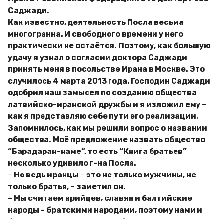
Саджади.
Как известно, деятельность Посла весьма
многогранна. И свободного времени у него
практически не остаётся. Поэтому, как большую
удачу я узнал о согласии доктора Саджади
принять меня в посольстве Ирана в Москве. Это
случилось 4 марта 2013 года. Господин Саджади
одобрил наш замысел по созданию общества
латвийско-иранской дружбы и я изложил ему –
как я представляю себе пути его реализации.
Запомнилось, как мы решили вопрос о названии
общества. Моё предложение назвать общество
“Барадаран-наме”, то есть “Книга братьев”
несколько удивило г-на Посла.
– Но ведь иранцы – это не только мужчины, не
только братья, – заметил он.
– Мы считаем арийцев, славян и балтийские
народы – братскими народами, поэтому нами и