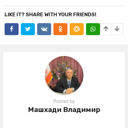
t
P
LIKE IT? SHARE WITH YOUR FRIENDS!
a
g
i
n
a
t
i
o
n
Posted by
Машхади Владимир