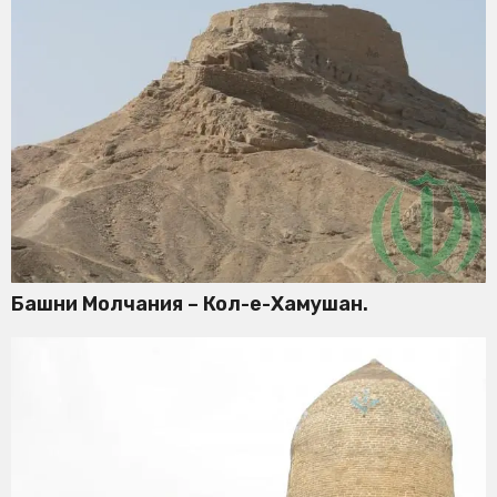
Башни Молчания – Кол-е-Хамушан.