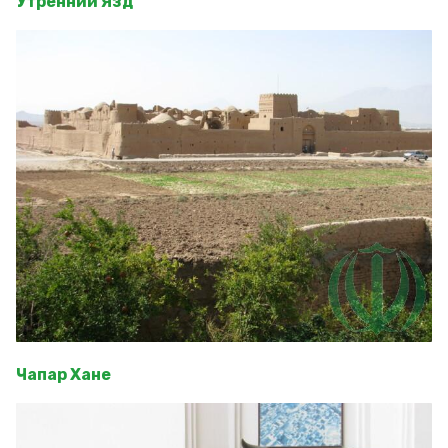
Утренний Язд
Чапар Хане