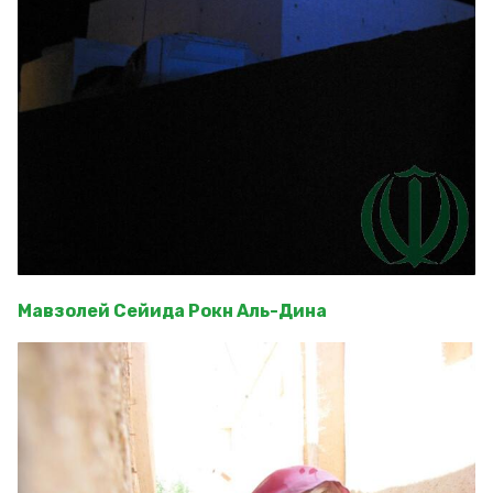
Мавзолей Сейида Рокн Аль-Дина