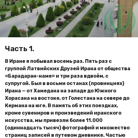
a
м
g
и
р
o
Часть 1.
В Иране я побывал восемь раз. Пять раз с
группой Латвийских Друзей Ирана от общества
«Барадаран-наме» и три раза вдвоём, с
супругой. Был в восьми останах (провинциях)
Ирана — от Хамедана на западе до Южного
Хорасана на востоке, от Голестана на севере до
Кермана на юге. В память об этих поездках,
кроме сувениров и произведений иранского
искусства, мы привезли более 11.000
(одиннадцать тысяч) фотографий и множество
страниц записей в путевом дневнике. Частью