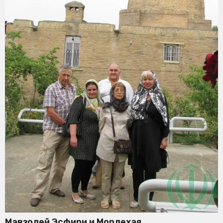
Мавзолей Эсфири и Мордехая