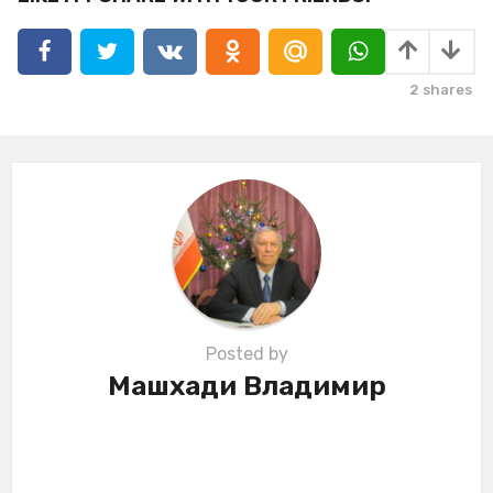
a
g
i
2
shares
n
a
t
i
o
n
Posted by
Машхади Владимир