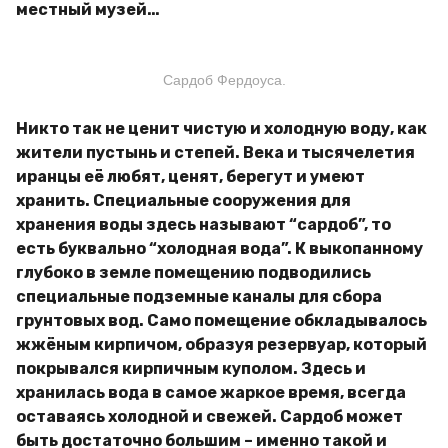
местный музей…
Сардоб Фердоуса.
Никто так не ценит чистую и холодную воду, как
жители пустынь и степей. Века и тысячелетия
иранцы её любят, ценят, берегут и умеют
хранить. Специальные сооружения для
хранения воды здесь называют “сардоб”, то
есть буквально “холодная вода”. К выкопанному
глубоко в земле помещению подводились
специальные подземные каналы для сбора
грунтовых вод. Само помещение обкладывалось
жжёным кирпичом, образуя резервуар, который
покрывался кирпичным куполом. Здесь и
хранилась вода в самое жаркое время, всегда
оставаясь холодной и свежей.
Сардоб может
быть достаточно большим – именно такой и