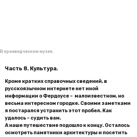
д
g
и
o
м
и
р
В краеведческом музее.
Часть 8. Культура.
Кроме кратких справочных сведений, в
русскоязычном интернете нет иной
информации о Фердоусе – малоизвестном, но
весьма интересном городке. Своими заметками
я постарался устранить этот пробел. Как
удалось – судить вам.
А наше путешествие подошло к концу. Осталось
осмотреть памятники архитектуры и посетить