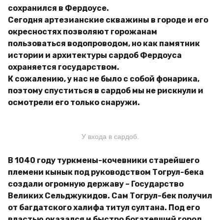
сохранился в Фердоусе.
Сегодня артезианские скважины в городе и его
окресностях позволяют горожанам
пользоваться водопроводом, но как памятник
истории и архитектуры сардоб Фердоуса
охраняется государством.
К сожалению, у нас не было с собой фонарика,
поэтому спуститься в сардоб мы не рискнули и
осмотрели его только снаружи.
У входа в сардоб.
В 1040 году туркмены-кочевники старейшего
племени кынык под руководством Тогрул-бека
создали огромную державу – Государство
Великих Сельджукидов. Сам Тогрул-бек получил
от багдатского халифа титул султана. Под его
властью оказался и быстро богатевший город