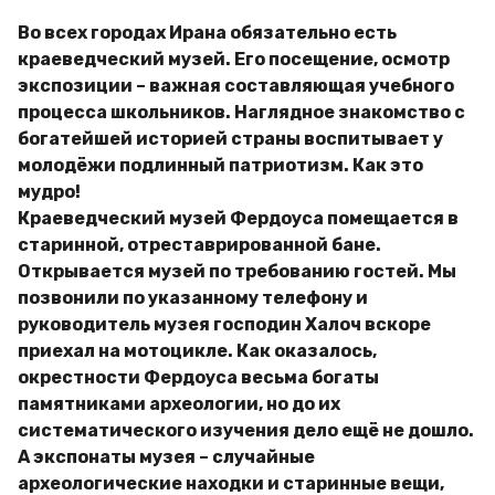
Во всех городах Ирана обязательно есть
краеведческий музей. Его посещение, осмотр
экспозиции – важная составляющая учебного
процесса школьников. Наглядное знакомство с
богатейшей историей страны воспитывает у
молодёжи подлинный патриотизм. Как это
мудро!
Краеведческий музей Фердоуса помещается в
старинной, отреставрированной бане.
Открывается музей по требованию гостей.
Мы
позвонили по указанному телефону и
руководитель музея господин Халоч вскоре
приехал на мотоцикле. Как оказалось,
окрестности Фердоуса весьма богаты
памятниками археологии, но до их
систематического изучения дело ещё не дошло.
А экспонаты музея – случайные
археологические находки и старинные вещи,