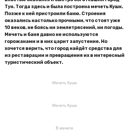
Тун. Тогда здесь и была построена мечеть Кушк.
Позже к ней пристроили баню. Строения
оказались настолько прочными, что стоят уже
10 веков, не боясь ни землетрясений, ни погоды.
Мечеть и баня давно не используются
горожанами и в них царит запустение. Но
хочется верить, что город найдёт средства для
из реставрации и превращения их в интересный
туристический объект.
Мечеть Кушк.
Мечеть Кушк.
В мечети.