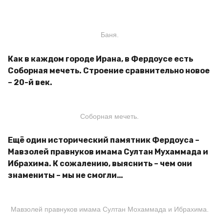
Баня.
Как в каждом городе Ирана, в Фердоусе есть
Соборная мечеть. Строение сравнительно новое
– 20-й век.
Соборная мечеть.
Ещё один исторический памятник Фердоуса –
Мавзолей правнуков имама Султан Мухаммада и
Ибрахима. К сожалению, выяснить – чем они
знамениты – мы не смогли…
Мавзолей правнуков имама Султан Мохаммада и Ибрахима.