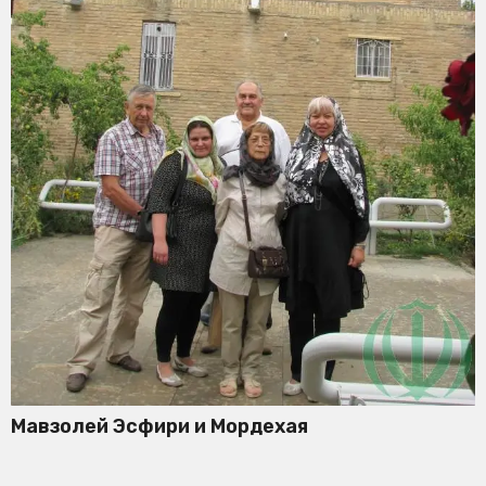
Мавзолей Эсфири и Мордехая