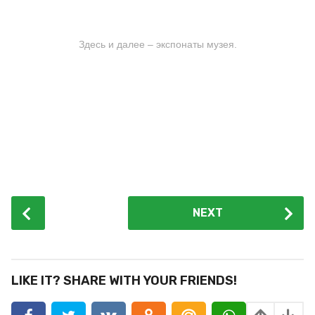
Здесь и далее – экспонаты музея.
P
NEXT
o
s
t
P
LIKE IT? SHARE WITH YOUR FRIENDS!
a
g