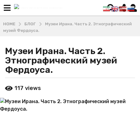
HOME
БЛОГ
Музеи Ирана. Часть 2. Этнографический
музей Фердоуса.
Музеи Ирана. Часть 2.
9
л
Этнографический музей
е
Фердоуса.
т
a
b
g
117
views
y
o
М
а
4
ш
г
х
о
а
д
д
и
а
В
a