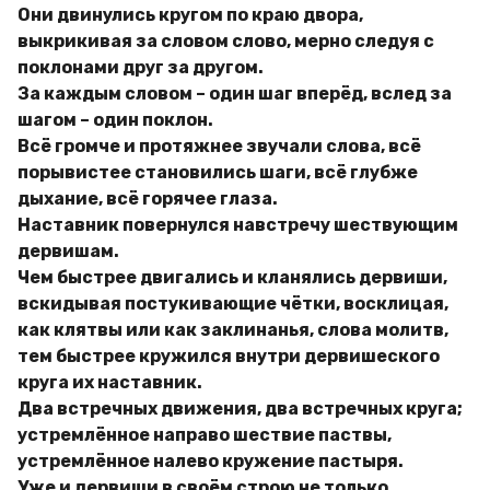
Они двинулись кругом по краю двора,
выкрикивая за словом слово, мерно следуя с
поклонами друг за другом.
За каждым словом – один шаг вперёд, вслед за
шагом – один поклон.
Всё громче и протяжнее звучали слова, всё
порывистее становились шаги, всё глубже
дыхание, всё горячее глаза.
Наставник повернулся навстречу шествующим
дервишам.
Чем быстрее двигались и кланялись дервиши,
вскидывая постукивающие чётки, восклицая,
как клятвы или как заклинанья, слова молитв,
тем быстрее кружился внутри дервишеского
круга их наставник.
Два встречных движения, два встречных круга;
устремлённое направо шествие паствы,
устремлённое налево кружение пастыря.
Уже и дервиши в своём строю не только