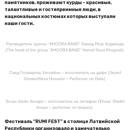
памятников, проживают курды – красивые,
талантливые и гостепреимные люди, в
национальных костюмах которых выступали
наши гости.
Руководитель группы “AHOORA BAND” Хамид Реза Ходжанди
(The head of the group “AHOORA BAND” Hamid Reza Khojandi).
Саед Голамреза Хоссейни – исполнитель на дафе (Seyed
GholamReza Hosseini – Performer on Dafa).
Эссан Шейх Ансари – исполнитель на литаврах (Ehsan Sheikh
Ansari – performer on timpani).
Фестиваль “RUMI FEST” в столице Латвийской
Республики организовало и замечательно