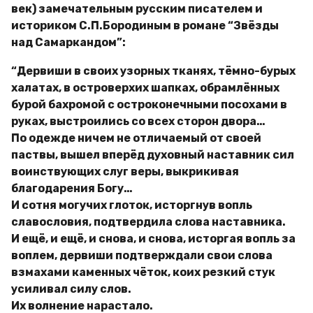
век) замечательным русским писателем и
историком С.П.Бородиным в романе “Звёзды
над Самаркандом”:
“Дервиши в своих узорных тканях, тёмно-бурых
халатах, в островерхих шапках, обрамлённых
бурой бахромой с остроконечными посохами в
руках, выстроились со всех сторон двора…
По одежде ничем не отличаемый от своей
паствы, вышел вперёд духовный наставник сил
воинствующих слуг веры, выкрикивая
благодарения Богу…
И сотня могучих глоток, исторгнув вопль
славословия, подтвердила слова наставника.
И ещё, и ещё, и снова, и снова, исторгая вопль за
воплем, дервиши подтверждали свои слова
взмахами каменных чёток, коих резкий стук
усиливал силу слов.
Их волнение нарастало.