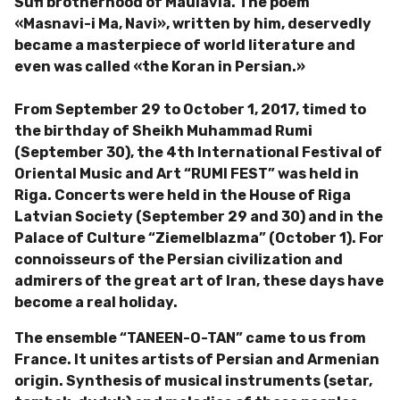
Sufi brotherhood of Maulavia. The poem
«Masnavi-i Ma, Navi», written by him, deservedly
became a masterpiece of world literature and
even was called «the Koran in Persian.»
From September 29 to October 1, 2017, timed to
the birthday of Sheikh Muhammad Rumi
(September 30), the 4th International Festival of
Oriental Music and Art “RUMI FEST” was held in
Riga.
Concerts were held in the House of Riga
Latvian Society (September 29 and 30) and in the
Palace of Culture “Ziemelblazma” (October 1).
For
connoisseurs of the Persian civilization and
admirers of the great art of Iran, these days have
become a real holiday.
The ensemble “TANEEN-O-TAN” came to us from
France.
It unites artists of Persian and Armenian
origin.
Synthesis of musical instruments (setar,