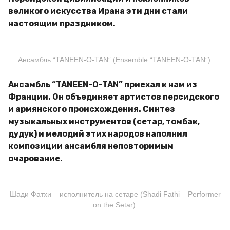
великого искусства Ирана эти дни стали
настоящим праздником.
Ансамбль “TANEEN-O-TAN” (Ensemble “TANEEN-O-TAN”).
Ансамбль “TANEEN-O-TAN” приехал к нам из
Франции. Он объединяет артистов персидского
и армянского происхождения. Синтез
музыкальных инструментов (сетар, томбак,
дудук) и мелодий этих народов наполнил
композиции ансамбля неповторимым
очарование.
Шади Фатхи – исполнитель на сетаре (Shadi Fathi – Performer
on the Setar).