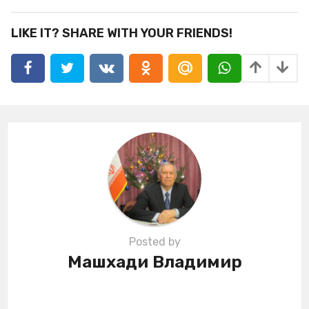
t
P
LIKE IT? SHARE WITH YOUR FRIENDS!
a
g
i
n
a
t
i
o
n
Posted by
Машхади Владимир