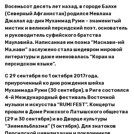
Восемьсот десять лет назад, в городе Балхе
(Северный Афганистан) родился Мевлана
Джалал ад-дин Мухаммад Руми – знаменитый
мистик и великий персидский поэт, основатель
и руководитель суфийского братства
Маулавийа. Написанная им поэма “Маснави-ий
Ма,нави” заслужено стала шедевром мировой
литературы и даже именовалась “Коран на
персидском языке”.
С 29 сентября по 1 октября 2017года,
приуроченный ко дню рождения шейха
Мухаммада Руми (30 сентября), в Риге состоялся
4-й Международный фестиваль Восточной
музыки и искусства “RUMI FEST”. Концерты
прошли в Доме Рижского Латышского общества
(29 и 30 сентября) и во Дворце культуры
“Зиемельблазма” (1 октября). Для знатоков
Персидской цивилизации и поклонников