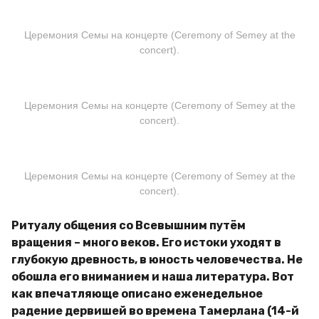
Церемония Семы на концерте (Ceremony of Semey at the
concert).
Церемония Семы на концерте (Ceremony of Semey at the
concert).
Церемония Семы на концерте (Ceremony of Semey at the
concert).
Ритуалу общения со Всевышним путём
вращения – много веков. Его истоки уходят в
глубокую древность, в юность человечества. Не
обошла его вниманием и наша литература. Вот
как впечатляюще описано еженедельное
радение дервишей во времена Тамерлана (14-й