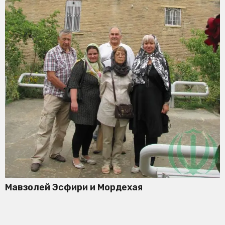
Мавзолей Эсфири и Мордехая