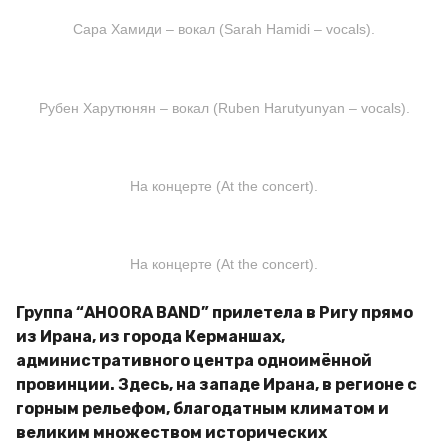
Сара Хамиди – вокал (Sarah Hamidi – vocals).
Рубен Харутюнян – вокал (Ruben Harutyunyan – vocals).
На концерте (At the concert).
На концерте (At the concert).
Группа “AHOORA BAND” прилетела в Ригу прямо
из Ирана, из города Керманшах,
административного центра одноимённой
провинции. Здесь, на западе Ирана, в регионе с
горным рельефом, благодатным климатом и
великим множеством исторических