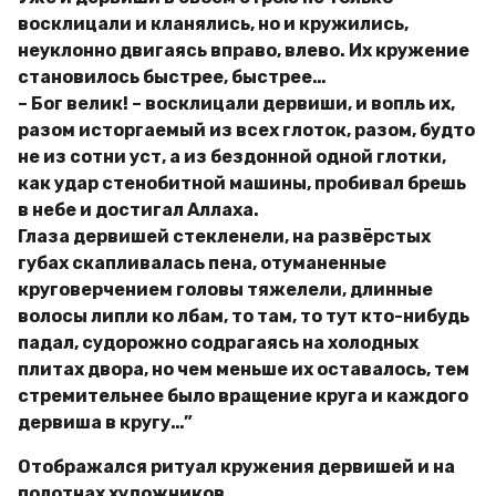
восклицали и кланялись, но и кружились,
неуклонно двигаясь вправо, влево. Их кружение
становилось быстрее, быстрее…
– Бог велик! – восклицали дервиши, и вопль их,
разом исторгаемый из всех глоток, разом, будто
не из сотни уст, а из бездонной одной глотки,
как удар стенобитной машины, пробивал брешь
в небе и достигал Аллаха.
Глаза дервишей стекленели, на развёрстых
губах скапливалась пена, отуманенные
круговерчением головы тяжелели, длинные
волосы липли ко лбам, то там, то тут кто-нибудь
падал, судорожно содрагаясь на холодных
плитах двора, но чем меньше их оставалось, тем
стремительнее было вращение круга и каждого
дервиша в кругу…”
Отображался ритуал кружения дервишей и на
полотнах художников