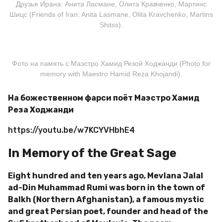
Друзья Ирана: Анита Ласмане, Олита Кравченко, Мартинс
Шицс (Friends of Iran: Anita Lasmane, Olita Kravchenko, Martins
Shitss).
Фото на память с Маэстро Хамид Резой Ходжанди (Photo for
memory with Maestro Hamid Reza Khojandi).
На божественном фарси поёт Маэстро Хамид
Реза Ходжанди
https://youtu.be/w7KCYVHbhE4
In Memory of the Great Sage
Eight hundred and ten years ago
, Mevlana Jalal
ad-Din Muhammad Rumi was born in the town of
Balkh (Northern Afghanistan), a famous mystic
and great Persian poet, founder and head of the