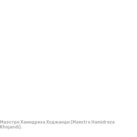
g
м
o
и
р
Маэстро Хамидреза Ходжанди (Maestro Hamidreza
Khojandi).