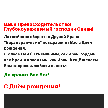
д
g
и
o
м
и
р
Ваше Превосходительство!
Глубокоуважаемый господин Санаи!
Латвийское общество Друзей Ирана
“Барадаран-наме” поздравляет Вас с Днём
рождения.
Желаем Вам быть сильным, как Иран, гордым,
как Иран, и красивым, как Иран. А ещё желаем
Вам здоровья, любви и счастья.
Да хранит Вас Бог!
С Днём рождения!