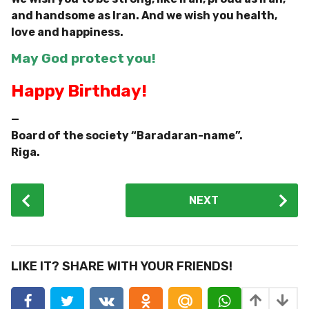
and handsome as Iran. And we wish you health,
love and happiness.
May God protect you!
Happy Birthday!
—
Board of the society “Baradaran-name”.
Riga.
P
NEXT
o
s
t
P
LIKE IT? SHARE WITH YOUR FRIENDS!
a
g