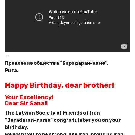
—
Правление общества “Барадаран-наме”.
Рига.
Happy Birthday, dear brother!
Your Excellency!
Dear Sir Sanai!
The Latvian Society of Friends of Iran
“Baradaran-name” congratulates you on your
birthday.
We wish you to be strong, like Iran, proud as Iran,