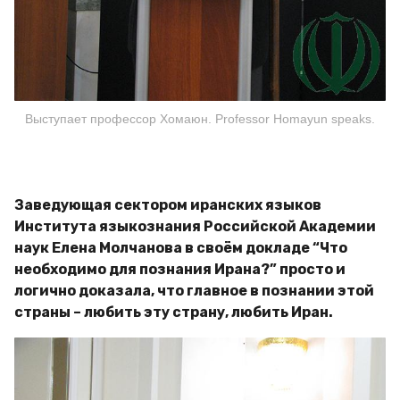
Выступает профессор Хомаюн. Professor Homayun speaks.
Заведующая сектором иранских языков
Института языкознания Российской Академии
наук Елена Молчанова в своём докладе “Что
необходимо для познания Ирана?” просто и
логично доказала, что главное в познании этой
страны – любить эту страну, любить Иран.