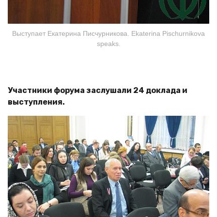
Выступает Екатерина Писчурникова. Ekaterina Pischurnikova
speaks.
Участники форума заслушали 24 доклада и
выступления.