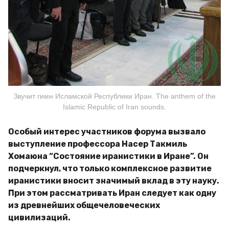
Звучит гимн Исламской Республики Иран. The anthem of the
Islamic Republic of Iran sounds.
Особый интерес участников форума вызвало
выступление профессора Насер Такмиль
Хомаюна “Состояние иранистики в Иране”. Он
подчеркнул, что только комплексное развитие
иранистики вносит значимый вклад в эту науку.
При этом рассматривать Иран следует как одну
из древнейших общечеловеческих
цивилизаций.