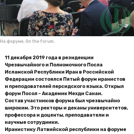
g
м
o
и
р
На форуме. On the forum.
11 декабря 2019 года в резиденции
Чрезвычайного и Полномочного Посла
Исламской Республики Иран в Российской
Федерации состоялся Пятый форум иранистов
и преподователей персидского языка. Открыл
форум Посол – Академик Мехди Санаи.
Состав участников форума был чрезвычайно
широким. Это ректоры и деканы университетов,
профессора и доценты, преподаватели и
научные сотрудники.
Иранистику Латвийской республики на форуме