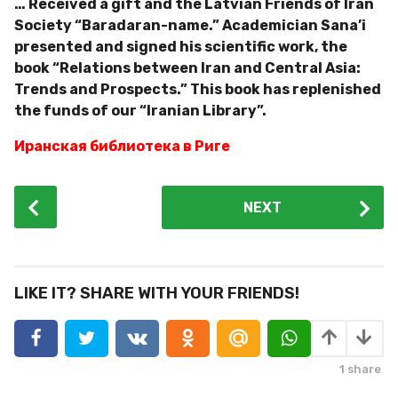
… Received a gift and the Latvian Friends of Iran
Society “Baradaran-name.” Academician Sana’i
presented and signed his scientific work, the
book “Relations between Iran and Central Asia:
Trends and Prospects.” This book has replenished
the funds of our “Iranian Library”.
Иранская библиотека в Риге
P
NEXT
o
s
t
P
LIKE IT? SHARE WITH YOUR FRIENDS!
a
g
i
1
share
n