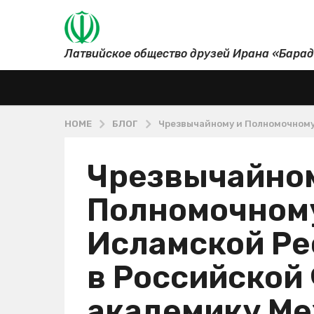
Латвийское общество друзей Ирана «Бара
HOME
БЛОГ
Чрезвычайному и Полномочному
Чрезвычайно
8
л
Полномочном
е
т
Исламской Ре
a
g
в Российской
o
4
академику Ме
г