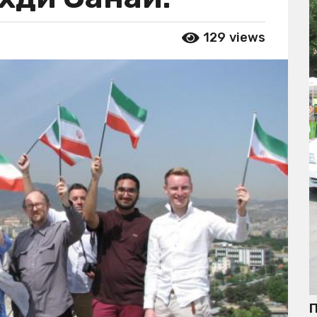
129
views
П