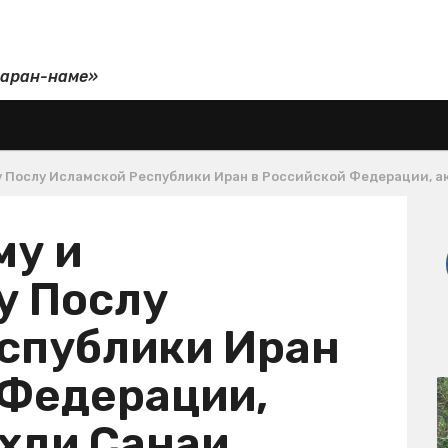
даран-наме»
 Послу Исламской Республики Иран в Российской Федерации, а
му и
у Послу
спублики Иран
 Федерации,
хди Санаи.