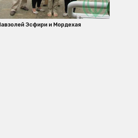
авзолей Эсфири и Мордехая