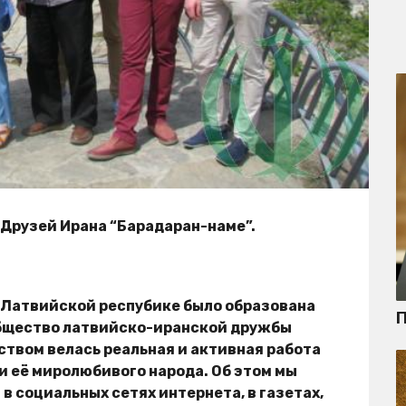
Друзей Ирана “Барадаран-наме”.
 в Латвийской респубике было образована
П
общество латвийско-иранской дружбы
ством велась реальная и активная работа
и её миролюбивого народа. Об этом мы
в социальных сетях интернета, в газетах,