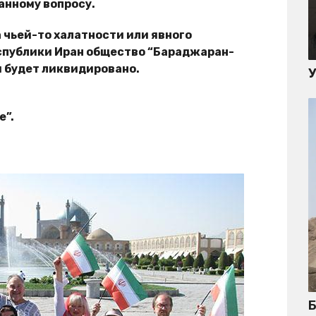
анному вопросу.
а чьей-то халатности или явного
спублики Иран общество “Бараджаран-
и будет ликвидировано.
е”.
Б