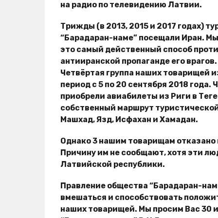
на радио по телевидению Латвии.
Трижды (в 2013, 2015 и 2017 годах) 
“Барадаран-наме” посещали Иран. Мы
это самый действенный способ прот
антииранской пропаганде его врагов.
Четвёртая группа наших товарищей из
период с 5 по 20 сентября 2018 года.
приобрели авиабилеты из Риги в Теге
собственный маршрут туристической 
Машхад, Язд, Исфахан и Хамадан.
Однако 3 нашим товарищам отказано 
Причину им не сообщают, хотя эти л
Латвийской республики.
Правление общества “Барадаран-наме
вмешаться и способствовать положи
наших товарищей. Мы просим Вас 30 