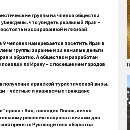
туристические группы из членов общества
 убеждены, что увидеть реальный Иран –
ивостоять массированной и лживой
 9 человек намеревается посетить Иран в
 Члены группы заранее и за немалые деньги
ран и обратно. А обществом разработан
поездки по Ирану – с посещением городов
П
в получении иранской туристической визы.
юди – честные и уважаемые граждане
” просит Вас, господин Посол, лично
тельному решению вопроса с визами для
июля принять Руководителя общества