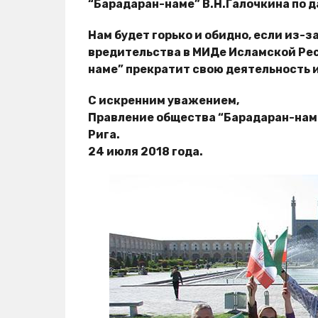
“Барадаран-наме” В.Н.Галочкина по д
Нам будет горько и обидно, если из-з
вредительства в МИДе Исламской Ре
наме” прекратит свою деятельность 
С искренним уважением,
Правление общества “Барадаран-нам
Рига.
24 июля 2018 года.