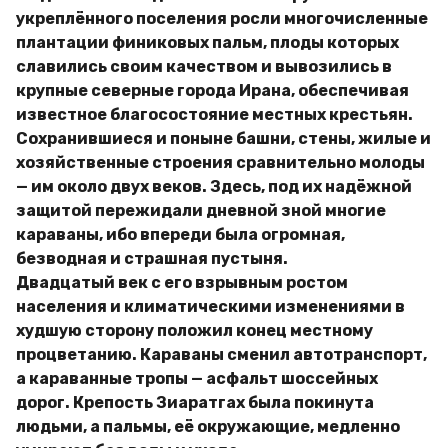
укреплённого поселения росли многочисленные
плантации финиковых пальм, плоды которых
славились своим качеством и вывозились в
крупные северные города Ирана, обеспечивая
известное благосостояние местных крестьян.
Сохранившиеся и поныне башни, стены, жилые и
хозяйственные строения сравнительно молоды
— им около двух веков. Здесь, под их надёжной
защитой пережидали дневной зной многие
караваны, ибо впереди была огромная,
безводная и страшная пустыня.
Двадцатый век с его взрывным ростом
населения и климатическими изменениями в
худшую сторону положил конец местному
процветанию. Караваны сменил автотранспорт,
а караванные тропы — асфальт шоссейных
дорог. Крепость Зиаратгах была покинута
людьми, а пальмы, её окружающие, медленно