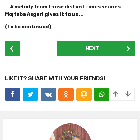
… A melody from those distant times sounds.
Mojtaba Asgari gives it to us …
(To be continued)
P
NEXT
o
s
t
P
LIKE IT? SHARE WITH YOUR FRIENDS!
a
g
i
n
a
t
i