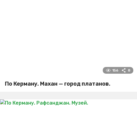
156
8
По Керману. Махан — город платанов.