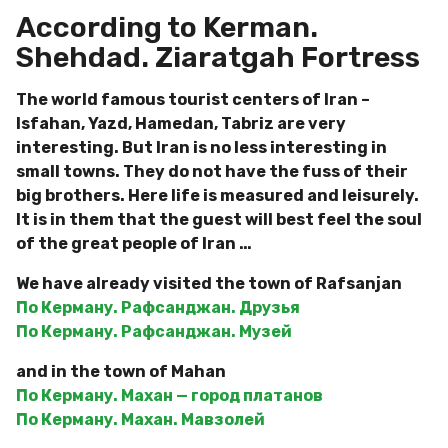
According to Kerman.
Shehdad. Ziaratgah Fortress
The world famous tourist centers of Iran –
Isfahan, Yazd, Hamedan, Tabriz are very
interesting. But Iran is no less interesting in
small towns. They do not have the fuss of their
big brothers. Here life is measured and leisurely.
It is in them that the guest will best feel the soul
of the great people of Iran …
We have already visited the town of Rafsanjan
По Керману. Рафсанджан. Друзья
По Керману. Рафсанджан. Музей
and in the town of Mahan
По Керману. Махан — город платанов
По Керману. Махан. Мавзолей