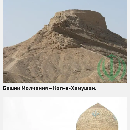
Башни Молчания – Кол-е-Хамушан.