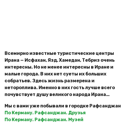
д
g
и
o
м
и
р
Всемирно известные туристические центры
Ирана — Исфахан, Язд, Хамедан, Тебриз очень
интересны. Но не менее интересны в Иране и
малые города. В них нет суеты их больших
собратьев. Здесь жизнь размерена и
нетороплива. Именно в них гость лучше всего
почувствует душу великого народа Ирана…
Мы с вами уже побывали в городке Рафсанджан
По Керману. Рафсанджан. Друзья
По Керману. Рафсанджан. Музей