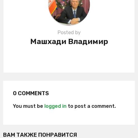
o
n
Posted by
Машхади Владимир
0 COMMENTS
You must be
logged in
to post a comment.
ВАМ ТАКЖЕ ПОНРАВИТСЯ