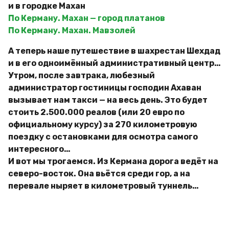
и в городке Махан
По Керману. Махан — город платанов
По Керману. Махан. Мавзолей
А теперь наше путешествие в шахрестан Шехдад
и в его одноимённый административный центр…
Утром, после завтрака, любезный
администратор гостиницы господин Ахаван
вызывает нам такси — на весь день. Это будет
стоить 2.500.000 реалов (или 20 евро по
официальному курсу) за 270 километровую
поездку с остановками для осмотра самого
интересного…
И вот мы трогаемся. Из Кермана дорога ведёт на
северо-восток. Она вьётся среди гор, а на
перевале ныряет в километровый туннель…