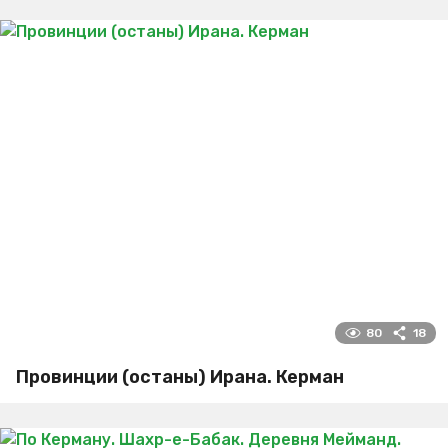
80
18
Провинции (останы) Ирана. Керман