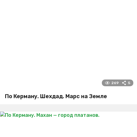
269
5
По Керману. Шехдад. Марс на Земле