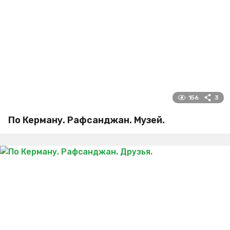
156
3
По Керману. Рафсанджан. Музей.