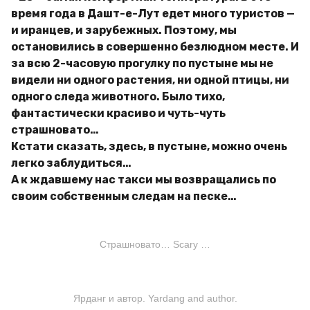
время года в Дашт-е-Лут едет много туристов —
и иранцев, и зарубежных. Поэтому, мы
остановились в совершенно безлюдном месте. И
за всю 2-часовую прогулку по пустыне мы не
видели ни одного растения, ни одной птицы, ни
одного следа животного. Было тихо,
фантастически красиво и чуть-чуть
страшновато…
Кстати сказать, здесь, в пустыне, можно очень
легко заблудиться…
А к ждавшему нас такси мы возвращались по
своим собственным следам на песке…
Страшновато… Scary …
Ярданг и автор. Yardang and author.