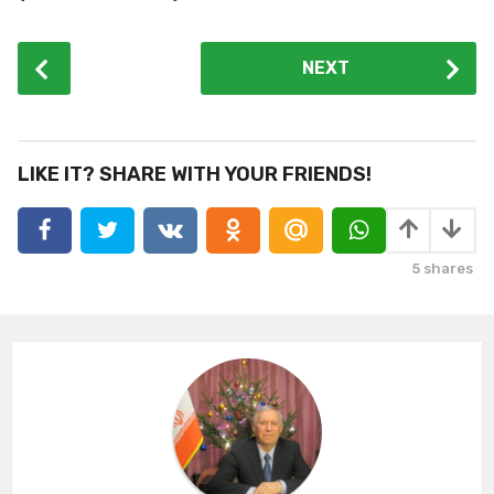
P
NEXT
o
s
t
P
LIKE IT? SHARE WITH YOUR FRIENDS!
a
g
i
5
shares
n
a
t
i
o
n