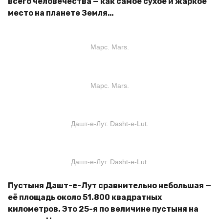
всего человечества — как самое сухое и жаркое
место на планете Земля…
Марс. Mars.
Марс. Mars.
Дашт-е-Лут. Dasht-e-Lut.
Дашт-е-Лут. Dasht-e-Lut.
Пустыня Дашт-е-Лут сравнительно небольшая —
её площадь около 51.800 квадратных
километров. Это 25-я по величине пустыня на