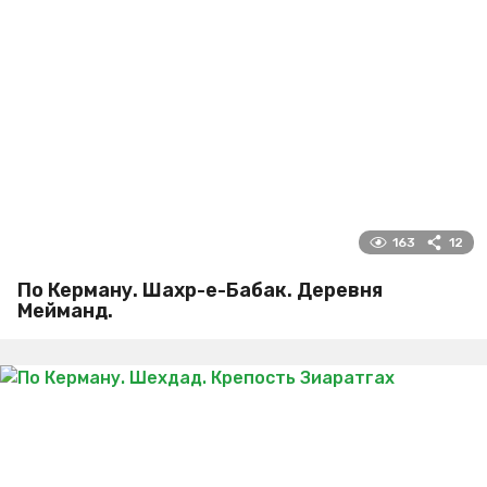
163
12
По Керману. Шахр-е-Бабак. Деревня
Мейманд.