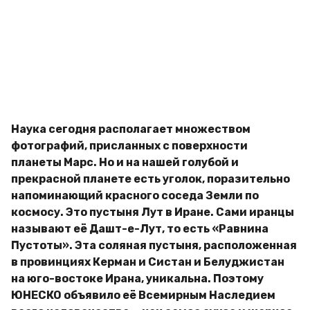
д
g
и
o
м
и
р
Наука сегодня располагает множеством
фотографий, присланных с поверхности
планеты Марс. Но и на нашей голубой и
прекрасной планете есть уголок, поразительно
напоминающий красного соседа Земли по
космосу. Это пустыня Лут в Иране. Сами иранцы
называют её Дашт-е-Лут, то есть «Равнина
Пустоты». Эта соляная пустыня, расположенная
в провинциях Керман и Систан и Белуджистан
на юго-востоке Ирана, уникальна. Поэтому
ЮНЕСКО объявило её Всемирным Наследием