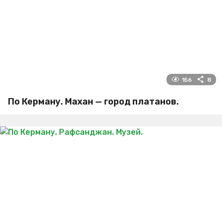
156
8
По Керману. Махан — город платанов.