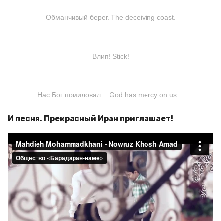
Обманчивый берег. The deceiving coast.
Влип! Stick!
Нас Бог помиловал… God has mercy on us…
И песня. Прекрасный Иран приглашает!