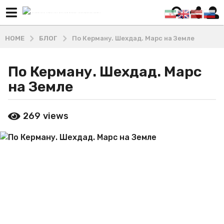
HOME
БЛОГ
По Керману. Шехдад. Марс на Земле
По Керману. Шехдад. Марс
6
л
на Земле
е
т
b
269
views
a
y
М
g
а
o
ш
4
х
г
а
д
о
и
д
В
а
л
a
а