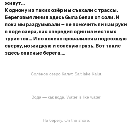
живут…
К одному из таких озёр мы съехали с трассы.
Береговыя линия здесь была белая от соли. И
пока мы раздумывали — не помочить ли нам руки
в воде озера, нас опередил один из местных
туристов… И по колено провалился в подсохшую
сверху, но жидкую и солёную грязь. Вот такие
здесь опасные берега….
Солёное озеро Калут. Salt lake Kalut.
Вода — как вода. Water is like water.
На берегу. On the shore.