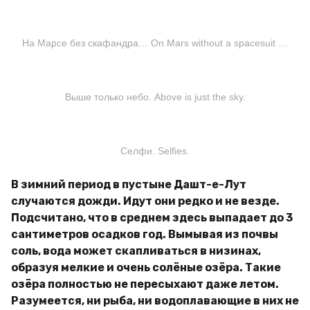
На Марсе без скафандра… On Mars without a spacesuit …
Выше только небо. Above is just the sky.
Селфи. Selfies.
В зимний период в пустыне Дашт-е-Лут
случаются дожди. Идут они редко и не везде.
Подсчитано, что в среднем здесь выпадает до 3
сантиметров осадков год. Вымывая из почвы
соль, вода может скапливаться в низинах,
образуя мелкие и очень солёные озёра. Такие
озёра полностью не пересыхают даже летом.
Разумеется, ни рыба, ни водоплавающие в них не