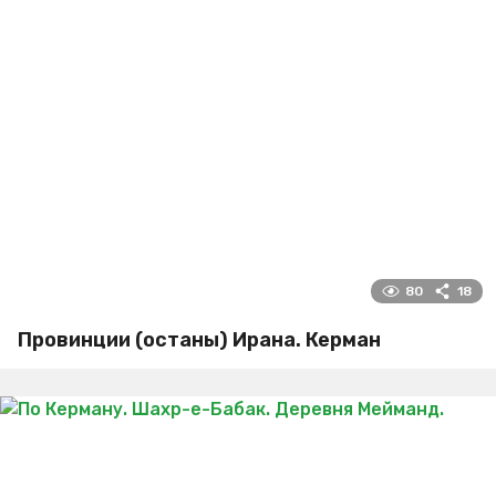
80
18
Провинции (останы) Ирана. Керман