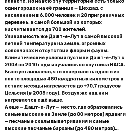
планете. Но на всю эту территорию есть только
один городок на её границе — Шехдад, с
населением в 6.000 человек и 28 приграничных
деревень, в самой большой из которых
насчитывается до 700 жителей.
Уникальность же Дашт-е-Лут в самой высокой
летней температуре на земле, огромных
солончаках и отсутствии флоры и фауны.
Климатические условия пустыни Дашт-е-Лут с
2003 по 2010 годы изучались со спутника НАСА.
Было установлено, что поверхность одного из
плато площадью 480 квадратных километров в
летние месяцы нагревается до +70,7 градусов
Цельсия (в 2005 году). Воздух же над ним
нагревается ещё выше.
А еще — Дашт-е-Лут — место, где образовались
самые высокие на Земле (до 80 метров) ярданги
— песчаные скалы выветривания и самые
высокие песчаные барханы (до 480 метров)…