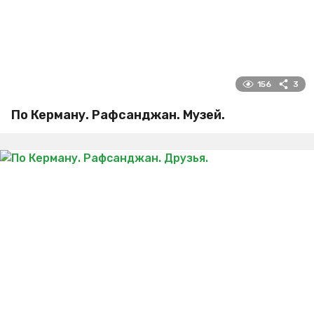
156
3
По Керману. Рафсанджан. Музей.