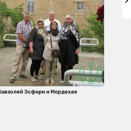
авзолей Эсфири и Мордехая