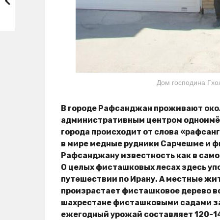
Дом господина Гхол
В городе Рафсанджан проживают окол
административным центром одноимён
города происходит от слова «рафсанг
в мире медные рудники Сарчешме и 
Рафсанджану известность как в самом
О целых фисташковых лесах здесь упо
путешествии по Ирану. А местные жи
произрастает фисташковое дерево во
шахрестане фисташковыми садами зан
ежегодный урожай составляет 120-14