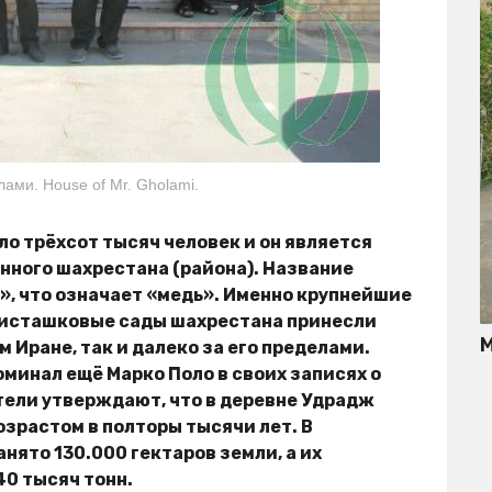
ами. House of Mr. Gholami.
о трёхсот тысяч человек и он является
ного шахрестана (района). Название
», что означает «медь». Именно крупнейшие
фисташковые сады шахрестана принесли
М
 Иране, так и далеко за его пределами.
минал ещё Марко Поло в своих записях о
тели утверждают, что в деревне Удрадж
зрастом в полторы тысячи лет. В
ято 130.000 гектаров земли, а их
0 тысяч тонн.