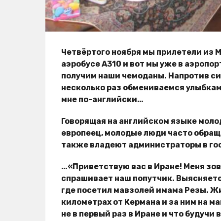
Четвёртого ноября мы прилетели из М
аэробусе А310 и вот мы уже в аэропо
получим наши чемоданы. Напротив с
несколько раз обмениваемся улыбкам
мне по-английски…
Говорящая на английском языке молод
европеец, молодые люди часто обращ
также владеют администраторы в гос
…«Приветствую вас в Иране! Меня зов
спрашивает наш попутчик. Выясняетс
где посетил мавзолей имама Резы. Жи
километрах от Кермана и за ним на м
не в первый раз в Иране и что будучи