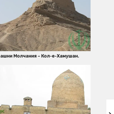
ашни Молчания – Кол-е-Хамушан.