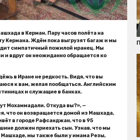
ашхада в Керман. Пару часов полёта на
рту Кермана. Ждём пока выгрузят багаж и мы
П
идит симпатичный пожилой иранец. Мы
и и вдруг он неожиданно обращается ко
ёжь в Иране не редкость. Видя, что вы
аюся к вам, желая пообщаться. Английским
тиницах и служащие в банках.
ут Мохаммадали. Откуда вы?», —
я, что он возвращается домой из Машхада,
вёт в городе Рафсанджан, что в 95
ашине должен приехать сын. Узнав, что мы
 в Машхаде, мы также были у имама Резы,