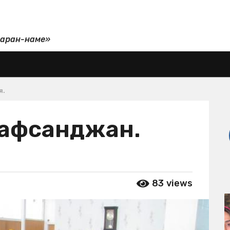
даран-наме»
я.
Рафсанджан.
83
views