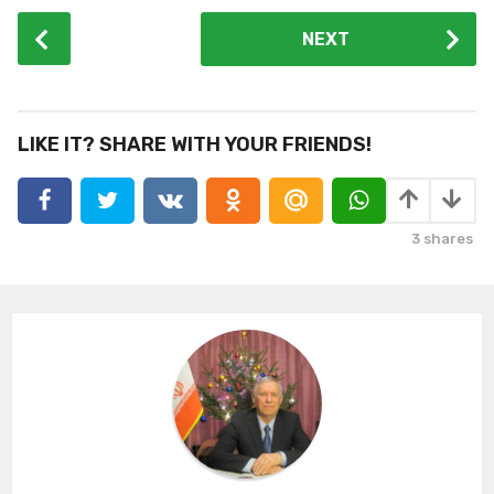
P
NEXT
o
s
t
P
LIKE IT? SHARE WITH YOUR FRIENDS!
a
g
i
3
shares
n
a
t
i
o
n