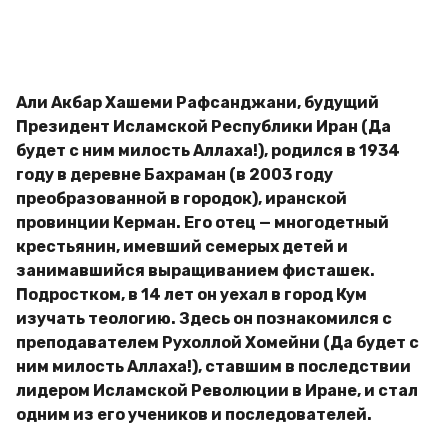
д
g
и
o
м
и
р
Али Акбар Хашеми Рафсанджани, будущий
Президент Исламской Республики Иран (Да
будет с ним милость Аллаха!), родился в 1934
году в деревне Бахраман (в 2003 году
преобразованной в городок), иранской
провинции Керман. Его отец — многодетный
крестьянин, имевший семерых детей и
занимавшийся выращиванием фисташек.
Подростком, в 14 лет он уехал в город Кум
изучать теологию. Здесь он познакомился с
преподавателем Рухоллой Хомейни (Да будет с
ним милость Аллаха!), ставшим в последствии
лидером Исламской Революции в Иране, и стал
одним из его учеников и последователей.