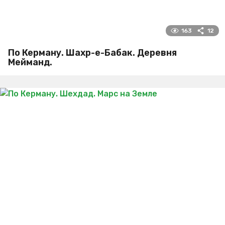
163
12
По Керману. Шахр-е-Бабак. Деревня
Мейманд.