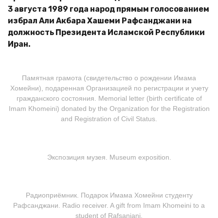
3 августа 1989 года народ прямым голосованием
избрал Али Акбара Хашеми Рафсанджани на
должность Президента Исламской Республики
Иран.
Памятная грамота (свидетельство о рождении Имама
Хомейни), подаренная Организацией по регистрации и учету
гражданского состояния. Memorial letter (birth certificate of
Imam Khomeini) donated by the Organization for the Registration
and Registration of Civil Status.
Экспозиция музея. Museum exposition.
Радиоприёмник. Подарок Имама Хомейни студенту
Рафсанджани. Radio receiver. A gift from Imam Khomeini to a
student of Rafsanjani.