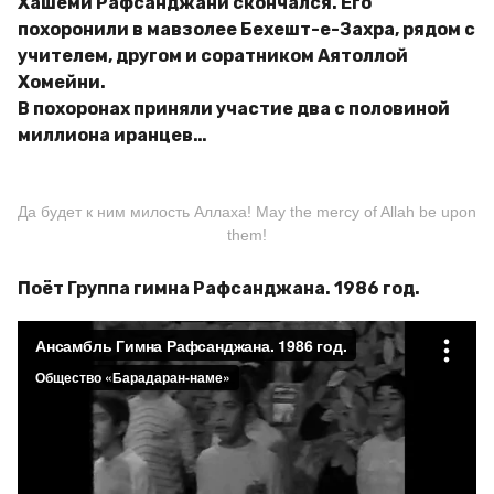
Хашеми Рафсанджани скончался. Его
похоронили в мавзолее Бехешт-е-Захра, рядом с
учителем, другом и соратником Аятоллой
Хомейни.
В похоронах приняли участие два с половиной
миллиона иранцев…
Да будет к ним милость Аллаха! May the mercy of Allah be upon
them!
Поёт Группа гимна Рафсанджана. 1986 год.