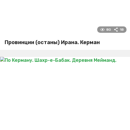
80
18
Провинции (останы) Ирана. Керман