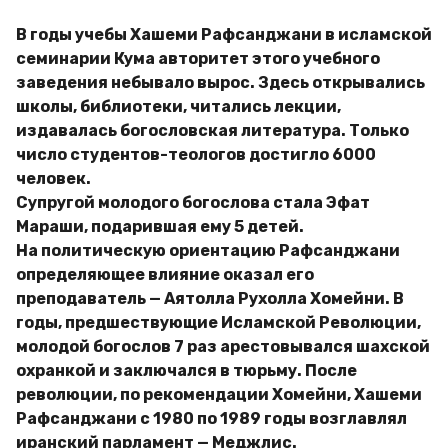
В годы учебы Хашеми Рафсанджани в исламской
семинарии Кума авторитет этого учебного
заведения небывало вырос. Здесь открывались
школы, библиотеки, читались лекции,
издавалась богословская литература. Только
число студентов-теологов достигло 6000
человек.
Супругой молодого богослова стала Эфат
Мараши, подарившая ему 5 детей.
На политическую ориентацию Рафсанджани
определяющее влияние оказал его
преподаватель — Аятолла Рухолла Хомейни. В
годы, предшествующие Исламской Революции,
молодой богослов 7 раз арестовывался шахской
охранкой и заключался в тюрьму. После
революции, по рекомендации Хомейни, Хашеми
Рафсанджани с 1980 по 1989 годы возглавлял
иранский парламент — Меджлис.