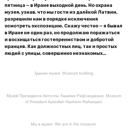
пятница — в Иране выходной день. Но охрана
музея, узнав, что мы гости из далёкой Латвии,
разрешили нам в порядке исключения
осмотреть экспозицию. Скажу честно — я бывал
в Иране не один раз, но продолжаю поражаться
и восхищаться гостепреимством и добротой
иранцев. Как должностных лиц, так и простых
людей с улицы, совершенно незнакомых…
Здание музея. Museum building.
Музей Президента Аятоллы Хашеми Рафсанджани. Museum
of President Ayatollah Hashemi Rafsanjani.
Мы в музее. We are in the museum.