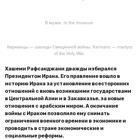
В музее. In the museum.
Керманцы — шахиды Священной войны. Kermans — martyrs
of the Holy War.
Хашеми Рафсанджани дважды избирался
Президентом Ирана. Его правление вошло в
историю Ирана за установление всесторонних
отношений с вновь возникшими государствами
в Центральной Азии и в Закавказье, за новые
отношения с арабским миром. А окончание
войны с Ираком позволило ему снимать
ограничения военного времени в экономике и
проводить в стране экономические и
социальные реформы.