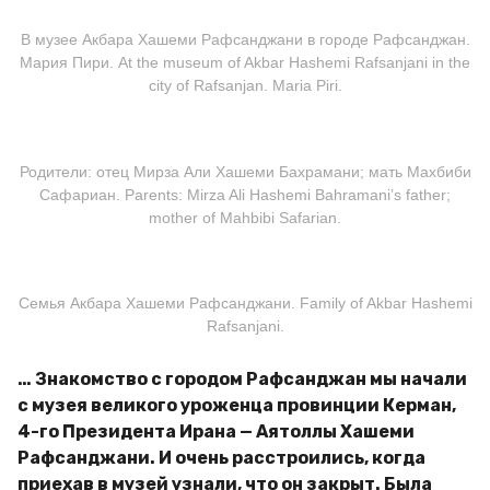
В музее Акбара Хашеми Рафсанджани в городе Рафсанджан.
Мария Пири. At the museum of Akbar Hashemi Rafsanjani in the
city of Rafsanjan. Maria Piri.
Родители: отец Мирза Али Хашеми Бахрамани; мать Махбиби
Сафариан. Parents: Mirza Ali Hashemi Bahramani’s father;
mother of Mahbibi Safarian.
Семья Акбара Хашеми Рафсанджани. Family of Akbar Hashemi
Rafsanjani.
… Знакомство с городом Рафсанджан мы начали
с музея великого уроженца провинции Керман,
4-го Президента Ирана — Аятоллы Хашеми
Рафсанджани. И очень расстроились, когда
приехав в музей узнали, что он закрыт. Была