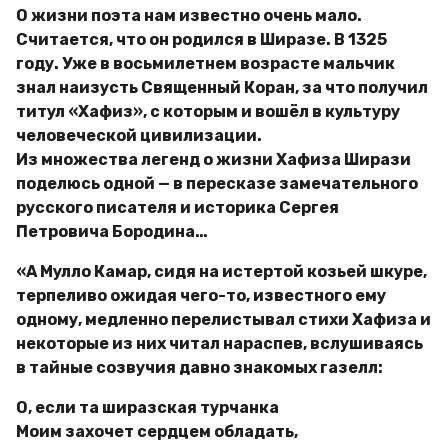
О жизни поэта нам известно очень мало.
Считается, что он родился в Ширазе. В 1325
году. Уже в восьмилетнем возрасте мальчик
знал наизусть Священный Коран, за что получил
титул «Хафиз», с которым и вошёл в культуру
человеческой цивилизации.
Из множества легенд о жизни Хафиза Ширази
поделюсь одной — в пересказе замечательного
русского писателя и историка Сергея
Петровича Бородина…
«А Мулло Камар, сидя на истертой козьей шкуре,
терпеливо ожидая чего-то, известного ему
одному, медленно перелистывал стихи Хафиза и
некоторые из них читал нараспев, вслушиваясь
в тайные созвучия давно знакомых газелл:
О, если та ширазская турчанка
Моим захочет сердцем обладать,