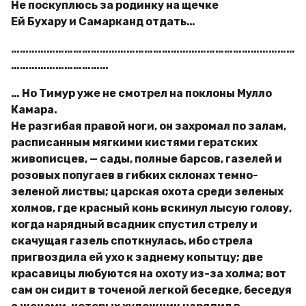
Не поскуплюсь за родинку на щечке
Ей Бухару и Самарканд отдать…
……………………………………………………………………………………
……………………………
… Но Тимур уже не смотрел на поклоны Мулло
Камара.
Не разгибая правой ноги, он захромал по залам,
расписанным мягкими кистями гератских
живописцев, — сады, полные барсов, газелей и
розовых попугаев в гибких склонах темно-
зеленой листвы; царская охота среди зеленых
холмов, где красный конь вскинул лысую голову,
когда нарядный всадник спустил стрелу и
скачущая газель споткнулась, ибо стрела
пригвоздила ей ухо к заднему копытцу; две
красавицы любуются на охоту из-за холма; вот
сам он сидит в точеной легкой беседке, беседуя