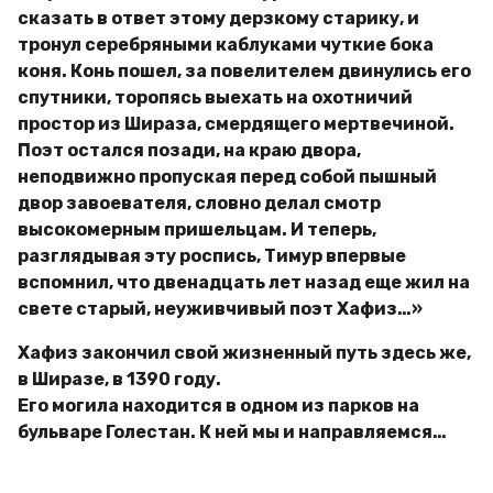
сказать в ответ этому дерзкому старику, и
тронул серебряными каблуками чуткие бока
коня. Конь пошел, за повелителем двинулись его
спутники, торопясь выехать на охотничий
простор из Шираза, смердящего мертвечиной.
Поэт остался позади, на краю двора,
неподвижно пропуская перед собой пышный
двор завоевателя, словно делал смотр
высокомерным пришельцам. И теперь,
разглядывая эту роспись, Тимур впервые
вспомнил, что двенадцать лет назад еще жил на
свете старый, неуживчивый поэт Хафиз…»
Хафиз закончил свой жизненный путь здесь же,
в Ширазе, в 1390 году.
Его могила находится в одном из парков на
бульваре Голестан. К ней мы и направляемся…