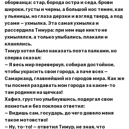
оборванца: стар, борода остра и седа, брови
широки, густы и черны, а большой нос темен, как
у пьяницы, но глаза дерзки и взгляд тверд, а под
усами — ухмылка. Эта самая ухмылка и
рассердила Тимура: при нем еще никто не
ухмылялся, а только улыбались, плакали и
кланялись.
Тимур хотел было наказать поэта палками, но
сперва сказал:
— Я весь мир перевернул, собирая достойное,
чтобы украсить свои города, а паче всех —
Самарканд, главнейший из городов мира. Как же
ты посмел раздавать мои города за какие-то
там родинки на щечках!
Хафиз, грустно улыбнувшись, подергал свои
лохмотья и без поклона ответил:
— Видишь сам, государь, до чего довело меня
такое мотовство!
— Ну, то-то! — ответил Тимур, не зная, что