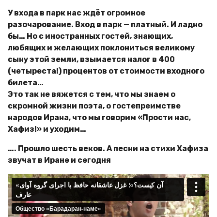
У входа в парк нас ждёт огромное
разочарование. Вход в парк — платный. И ладно
бы… Но с иностранных гостей, знающих,
любящих и желающих поклониться великому
сыну этой земли, взымается налог в 400
(четыреста!) процентов от стоимости входного
билета…
Это так не вяжется с тем, что мы знаем о
скромной жизни поэта, о гостепреимстве
народов Ирана, что мы говорим «Прости нас,
Хафиз!» и уходим…
…. Прошло шесть веков. А песни на стихи Хафиза
звучат в Иране и сегодня