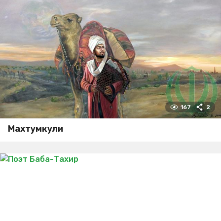
167
2
Махтумкули