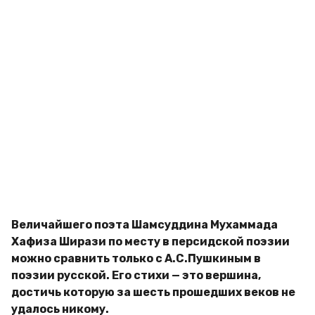
а
д
g
и
o
м
и
р
Величайшего поэта Шамсуддина Мухаммада
Хафиза Ширази по месту в персидской поэзии
можно сравнить только с А.С.Пушкиным в
поэзии русской. Его стихи — это вершина,
достичь которую за шесть прошедших веков не
удалось никому.