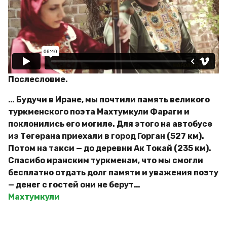
Послесловие.
… Будучи в Иране, мы почтили память великого
туркменского поэта Махтумкули Фараги и
поклонились его могиле. Для этого на автобусе
из Тегерана приехали в город Горган (527 км).
Потом на такси — до деревни Ак Токай (235 км).
Спасибо иранским туркменам, что мы смогли
бесплатно отдать долг памяти и уважения поэту
— денег с гостей они не берут…
Махтумкули