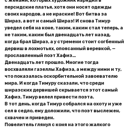
с женами, которых художник нарядил в
персидские платья, хотя они носят одежды
своих народов, а не ираские! Вот битва за
Шираз, а вот и самый Шираз! И снова Тимур
уведел себя на коне, таким, каким стал теперь, а
не таким, каким был двенадцать лет назад,
когда брал Шираз, а у стремени стоит согбенный
дервиш в лохмотьях, опоясанный веревкой, —
прославленный поэт Хафиз…
Двенадцать лет прошло. Многие тогда
восхваляли газеллы Хафиза, а между ними и ту,
что показалась оскорбительной завоевателю
мира. И когда Тимуру сказали, что среди
ширазских дервишей скрывается этот самый
Хафиз, Тимур велел привести поэта.
В тот день, когда Тимур собрался на охоту и уже
сел в седло, ему доложили, что поэт выслежен,
схвачен и приведен.
Повелитель глянул с коня на этого жалкого