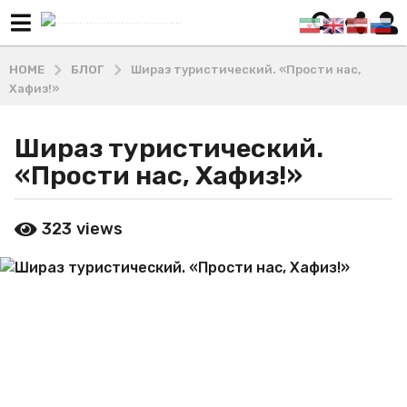
HOME
БЛОГ
Шираз туристический. «Прости нас,
Хафиз!»
Шираз туристический.
6
л
«Прости нас, Хафиз!»
е
т
b
323
views
a
y
М
g
а
o
ш
4
х
г
а
д
о
и
д
В
а
л
a