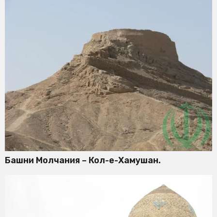
Башни Молчания – Кол-е-Хамушан.