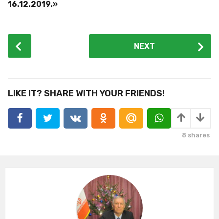
16.12.2019.»
P
NEXT
o
s
t
P
LIKE IT? SHARE WITH YOUR FRIENDS!
a
g
i
8
shares
n
a
t
i
o
n