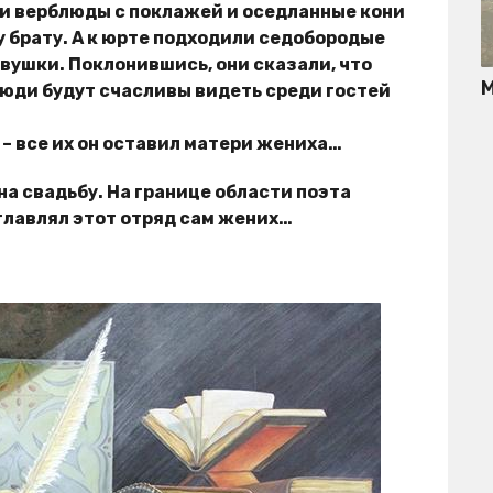
ли верблюды с поклажей и оседланные кони
 брату. А к юрте подходили седобородые
евушки. Поклонившись, они сказали, что
М
Люди будут счасливы видеть среди гостей
 – все их он оставил матери жениха…
на свадьбу. На границе области поэта
главлял этот отряд сам жених…