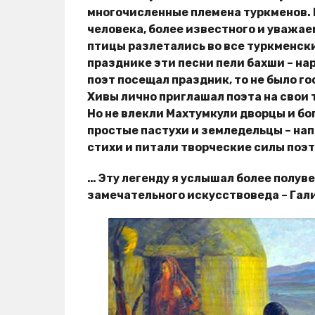
многочисленные племена туркменов. В
человека, более известного и уважаем
птицы разлетались во все туркменски
празднике эти песни пели бахши – на
поэт посещал праздник, то не было г
Хивы лично приглашал поэта на свои
Но не влекли Махтумкули дворцы и бо
простые пастухи и земледельцы – на
стихи и питали творческие силы поэ
… Эту легенду я услышал более полув
замечательного искусствоведа – Га