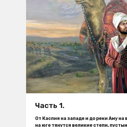
д
о
и
д
В
а
л
a
а
д
g
и
o
м
и
р
Часть 1.
От Каспия на западе и до реки Аму на 
на юге тянутся великие степи, пустын