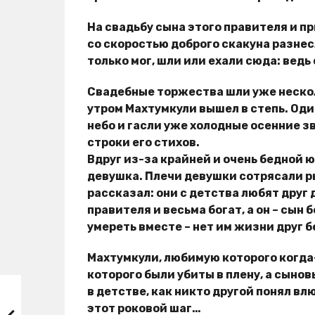
На свадьбу сына этого правителя и п
со скоростью доброго скакуна разнесл
только мог, шли или ехали сюда: ведь
Свадебные торжества шли уже несколь
утром Махтумкули вышел в степь. Один
небо и гасли уже холодные осенние 
строки его стихов.
Вдруг из-за крайней и очень бедной ю
девушка. Плечи девушки сотрясали 
рассказал: они с детства любят друг
правителя и весьма богат, а он – сын 
умереть вместе – нет им жизни друг б
Махтумкули, любимую которого когда-
которого были убиты в плену, а сынов
в детстве, как никто другой понял вл
этот роковой шаг…