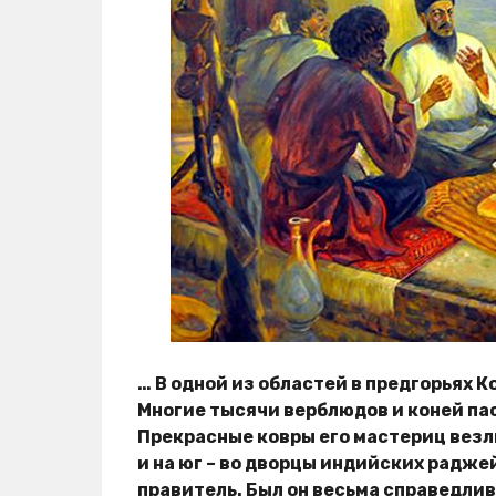
… В одной из областей в предгорьях 
Многие тысячи верблюдов и коней пасл
Прекрасные ковры его мастериц везли 
и на юг – во дворцы индийских радже
правитель. Был он весьма справедлив