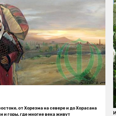
востоке, от Хорезма на севере и до Хорасана
И
и и горы, где многие века живут