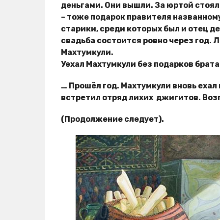
деньгами. Они вышли. За юртой стоя
– тоже подарок правителя названному
старики, среди которых был и отец д
свадьба состоится ровно через год. 
Махтумкули.
Уехал Махтумкули без подарков брата
… Прошёл год. Махтумкули вновь ехал 
встретил отряд лихих джигитов. Воз
(Продолжение следует).