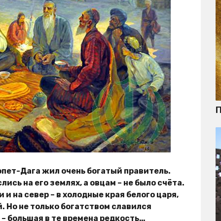
П
Копет-Дага жил очень богатый правитель.
ись на его землях, а овцам – не было счёта.
и на север – в холодные края белого царя,
й. Но не только богатством славился
 – большая в те времена редкость…