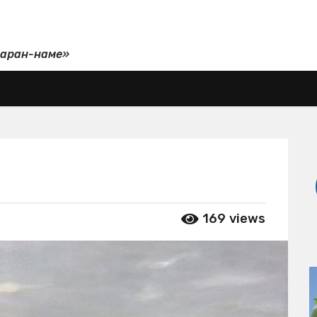
даран-наме»
169
views