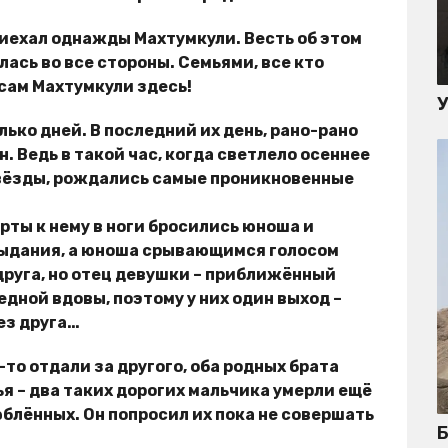
риехал однажды Махтумкули. Весть об этом
ась во все стороны. Семьями, все кто
 сам Махтумкули здесь!
ко дней. В последний их день, рано-рано
. Ведь в такой час, когда светлело осеннее
звёзды, рождались самые проникновенные
рты к нему в ноги бросились юноша и
рыдания, а юноша срывающимся голосом
 друга, но отец девушки – приближённый
бедной вдовы, поэтому у них один выход –
ез друга…
то отдали за другого, оба родных брата
ья – два таких дорогих мальчика умерли ещё
юблённых. Он попросил их пока не совершать
Б