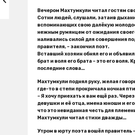
Вечером Махтумкули читал гостям св
Сотни людей, слушали, затаив дыхани
вспоминающих свою далёкую молодос
нежным румянцем от ожидания своего
наливались силой для совершения по
правителя, – закончил поэт.
Вставший хозяин обнял его и объявил
брат и воля его брата – это его воля.
последние слова…
Махтумкули поднял руку, желая говор
где-то в степи прокричала ночная пти
– Я хочу приехать к вам ещё раз. Через
девушки и её отца, имена юноши и ег
что это невиданная честь для племен
Махтумкули читал стихи дважды…
Утром в юрту поэта вошёл правитель –