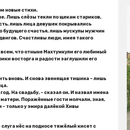
ои новые стихи.
е. Лишь слёзы текли по щекам стариков,
ть, лишь лица девушек покрывались
 будущего счастья, лишь мускулы мужчин
двигов. Счастливы люди, имея такого
 всем, что отныне Махтумкули его любимый
 Крики восторга и радости заглушили его
ить вновь. И снова звенящая тишина – лишь
ца.
 год. На свадьбу, – сказал он. И назвал имена
о матери. Поражённые гости молчали, зная,
и – только у эмира далёкой Хивы
 слуга нёс на подносе тяжёлый кисет с