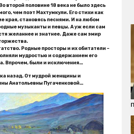
о второй половине 18 века не было здесь
ого, чем поэт Махтумкули. Его стихи как
е края, становясь песнями. И на любом
родные музыканты и певцы. А уж если сам
остя желаннее и знатнее. Даже сам эмир
 торжества.
гатство. Родные просторы и их обитатели –
полняли мудростью и содержанием его
та. Впрочем, были и исключения…
ека назад. От мудрой женщины и
лины Анатольевны Пугаченковой…
П