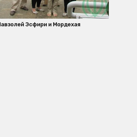
авзолей Эсфири и Мордехая