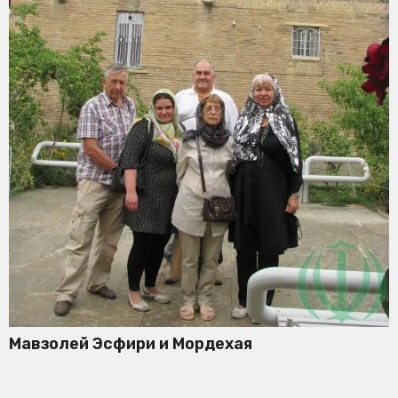
Мавзолей Эсфири и Мордехая