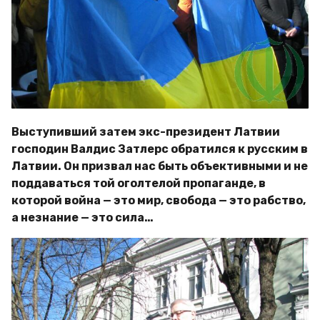
Выступивший затем экс-президент Латвии
господин Валдис Затлерс обратился к русским в
Латвии. Он призвал нас быть объективными и не
поддаваться той оголтелой пропаганде, в
которой война — это мир, свобода — это рабство,
а незнание — это сила…