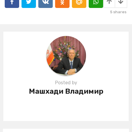
g
i
5
shares
n
a
t
i
o
n
Posted by
Машхади Владимир