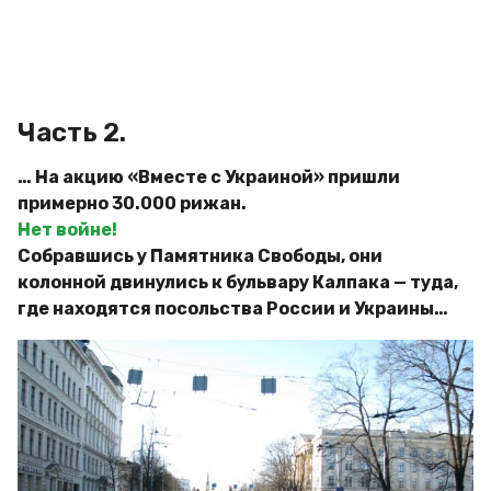
a
м
g
и
р
o
Часть 2.
… На акцию «Вместе с Украиной» пришли
примерно 30.000 рижан.
Нет войне!
Собравшись у Памятника Свободы, они
колонной двинулись к бульвару Калпака — туда,
где находятся посольства России и Украины…