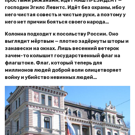
простыми рижанами, идёт НАШ ПРЕЗИДЕНТ —
господин Эгилс Левитс. Идёт без охраны, ибо у
него чистая совесть и чистые руки, а поэтому у
него нет причин бояться своего народа…
Колонна подходит к посольству России. Оно
выглядит мёртвым — плотно задёрнуты шторы и
занавески на окнах. Лишь весенний ветерок
зачем-то колышит государственный флаг на
флагштоке. Флаг, который теперь для
миллионов людей доброй воли олицетворяет
войну и убийство невинных людей…