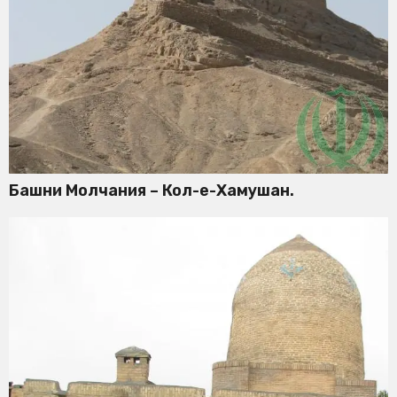
Башни Молчания – Кол-е-Хамушан.