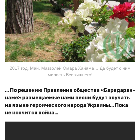
2017 год. Май. Мавзолей Омара Хайяма… Да будет с ним
милость Всевышнего!
… По решению Правления общества «Барадаран-
наме» размещаемые нами песни будут звучать
на языке героического народа Украины… Пока
не кончится война…