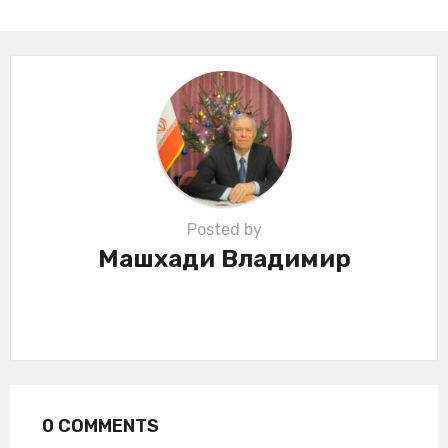
n
a
t
i
o
n
Posted by
Машхади Владимир
0 COMMENTS