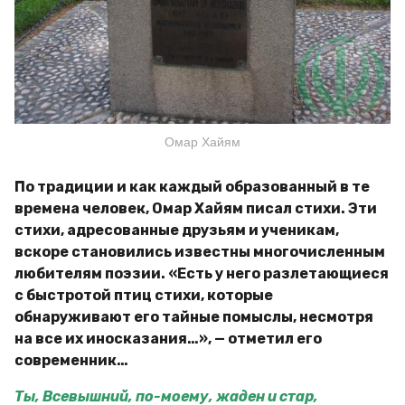
Омар Хайям
По традиции и как каждый образованный в те
времена человек, Омар Хайям писал стихи. Эти
стихи, адресованные друзьям и ученикам,
вскоре становились известны многочисленным
любителям поэзии. «Есть у него разлетающиеся
с быстротой птиц стихи, которые
обнаруживают его тайные помыслы, несмотря
на все их иносказания…», — отметил его
современник…
Ты, Всевышний, по-моему, жаден и стар,