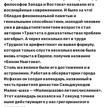
философов Запада и Востока» называли его
восхищённые современники. И было за что!
Обладая феноменальной памятью и
гениальными способностями, молодой человек
уже в двадцатипятилетнем возрасте стал
автором «Трактата о доказательствах проблем
алгебры». А через несколько лет в труде
«Трудности арифметики» он вывел формулу,
которая только спустя несколько веков была
вновь открыта в Европе, получив название
«Бином Ньютона».
Столь же велики были его достижения и в
астрономии. Работая в обсерватории города
Исфахан он создал календарь, названный в
честь правителя династии Сельджукидов
Малик-шаха — «Маликшахово летоисчисление».
Этот календарь оказался на 7 секунд точнее
ныне действующего у нас григорианского