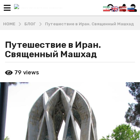
HOME
БЛОГ
Путешествие в Иран. Священный Машхад
Путешествие в Иран.
4
г
Священный Машхад
о
д
b
79
views
а
y
М
a
а
g
ш
o
х
4
а
д
г
и
о
В
д
л
а
а