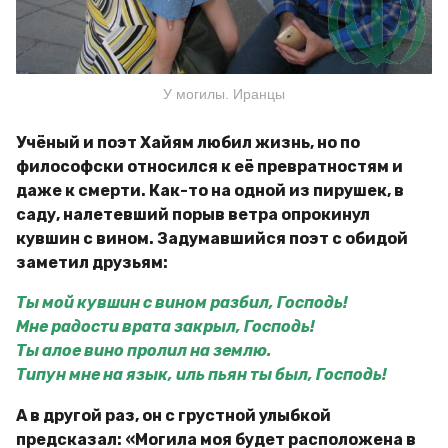
У могилы. Иранцы
Учёный и поэт Хайям любил жизнь, но по
философски относился к её превратностям и
даже к смерти. Как-то на одной из пирушек, в
саду, налетевший порыв ветра опрокинул
кувшин с вином. Задумавшийся поэт с обидой
заметил друзьям:
Ты мой кувшин с вином разбил, Господь!
Мне радости врата закрыл, Господь!
Ты алое вино пролил на землю.
Типун мне на язык, иль пьян ты был, Господь!
А в другой раз, он с грустной улыбкой
предсказал: «Могила моя будет расположена в