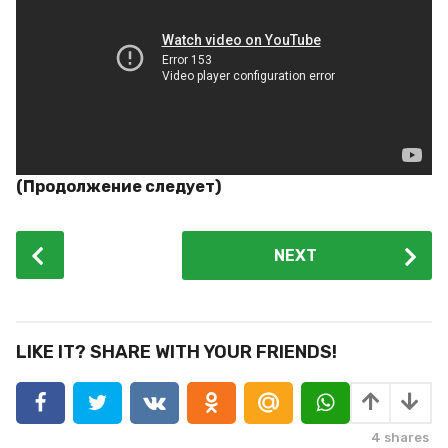
(Продолжение следует)
P
NEXT
o
s
t
P
LIKE IT? SHARE WITH YOUR FRIENDS!
a
g
i
4
shares