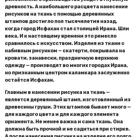
древность. А наибольшего расцвета нанесение
рисунков на ткань с помощью деревянных
штампов достигло пол тысячелетия назад,
когда город Исфахан стал столицей Ирана. Шли
века. И к настоящему времени это ремесло
сравнилось с искусством. Изделия из ткани с
набивным рисунком — скатерти, покрывала на
кровати, занавески, праздничную верхнюю
одежду — производят во многих городах Ирана,
но признанным центром каламкара заслуженно
остаётся Исфахан.
Главным в нанесении рисунка на ткань —
является деревянный штамп, изготовленный из
древесины груши. Этих штампов бывает много —
для каждого цвета и для каждого элемента
орнамента. Не менее важна и сама ткань. Она
должна быть прочной и не садиться при стирке.
А после нанесения рисунка на изделие его долго