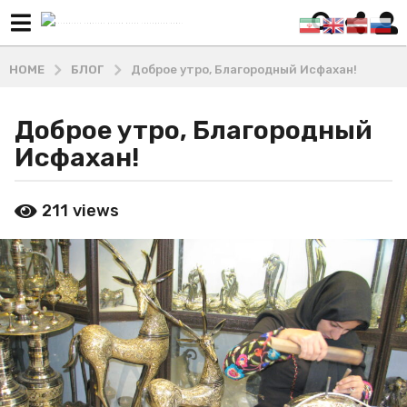
HOME
БЛОГ
Доброе утро, Благородный Исфахан!
Доброе утро, Благородный
4
г
Исфахан!
о
д
b
211
views
а
y
М
a
а
g
ш
o
х
3
а
д
г
и
о
В
д
л
а
а