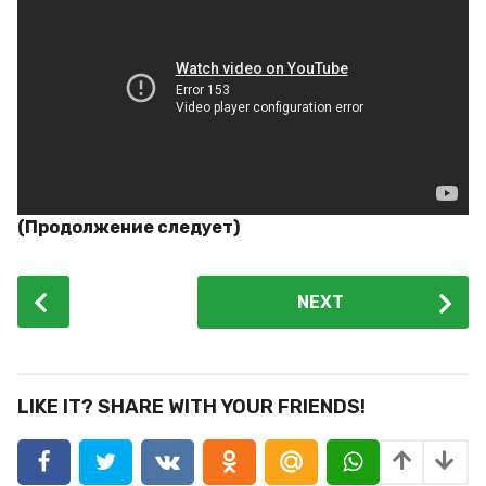
(Продолжение следует)
P
NEXT
o
s
t
P
LIKE IT? SHARE WITH YOUR FRIENDS!
a
g