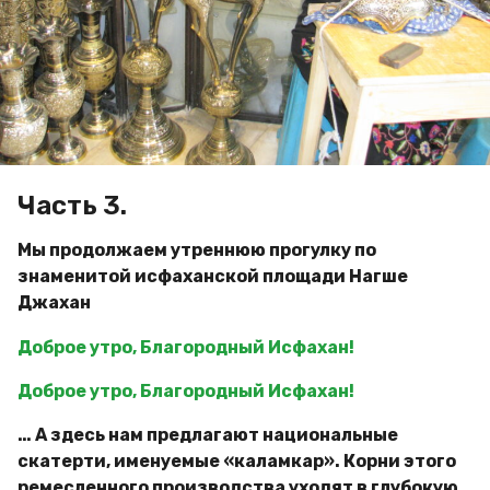
д
a
и
g
м
o
и
р
Часть 3.
Мы продолжаем утреннюю прогулку по
знаменитой исфаханской площади Нагше
Джахан
Доброе утро, Благородный Исфахан!
Доброе утро, Благородный Исфахан!
… А здесь нам предлагают национальные
скатерти, именуемые «каламкар». Корни этого
ремесленного производства уходят в глубокую