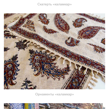
Скатерть «каламкар»
Орнаменты «каламкар»