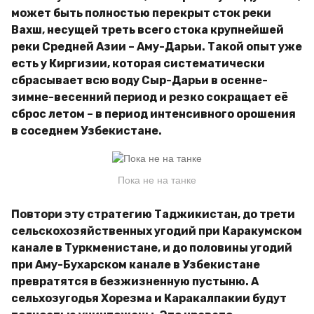
может быть полностью перекрыт сток реки
Вахш, несущей треть всего стока крупнейшей
реки Средней Азии – Аму-Дарьи. Такой опыт уже
есть у Киргизии, которая систематически
сбрасывает всю воду Сыр-Дарьи в осенне-
зимне-весенний период и резко сокращает её
сброс летом – в период интенсивного орошения
в соседнем Узбекистане.
Пока не на танке
Повтори эту стратегию Таджикистан, до трети
сельскохозяйственных угодий при Каракумском
канале в Туркменистане, и до половины угодий
при Аму-Бухарском канале в Узбекистане
превратятся в безжизненную пустыню. А
сельхозугодья Хорезма и Каракалпакии будут