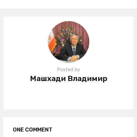
n
a
t
i
o
n
Posted by
Машхади Владимир
ONE COMMENT