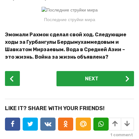
Последние струйки мира
Эмомали Рахмон сделал свой ход. Следующие
ходы за Гурбангулы Бердымухаммедовым и
Шавкатом Мирзаевым. Вода в Средней Азии –
это жизнь. Война за жизнь объявлена?
P
NEXT
o
s
t
P
LIKE IT? SHARE WITH YOUR FRIENDS!
a
g
i
1
comment