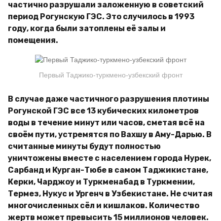
частично разрушали заложенную в советский
период Рогунскую ГЭС. Это случилось в 1993
году, когда были затоплены её залы и
помещения.
Первый Таджико-туркмено-узбекский фронт
В случае даже частичного разрушения плотины
Рогунской ГЭС все 13 кубических километров
воды в течение минут или часов, сметая всё на
своём пути, устремятся по Вахшу в Аму-Дарью. В
считанные минуты будут полностью
уничтожены вместе с населением города Нурек,
Сарбанд и Курган-Тюбе в самом Таджикистане,
Керки, Чарджоу и Туркменабад в Туркмении,
Термез, Нукус и Ургенч в Узбекистане. Не считая
многочисленных сёл и кишлаков. Количество
жертв может превысить 15 миллионов человек.