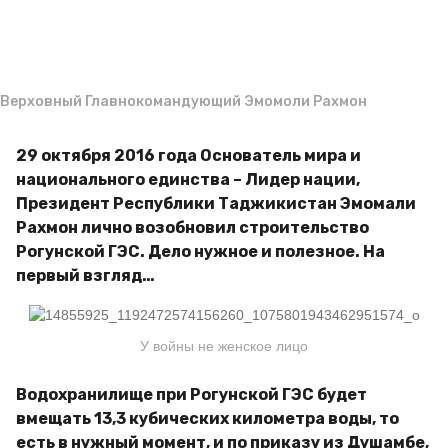
a
м
g
и
р
o
Верховный Главнокомандующий Эмомоли Рахмон
29 октября 2016 года Основатель мира и
национального единства – Лидер нации,
Президент Республики Таджикистан Эмомали
Рахмон лично возобновил строительство
Рогунской ГЭС. Дело нужное и полезное. На
первый взгляд…
У войны не женское лицо
Водохранилище при Рогунской ГЭС будет
вмещать 13,3 кубических километра воды, то
есть в нужный момент, и по приказу из Душамбе,