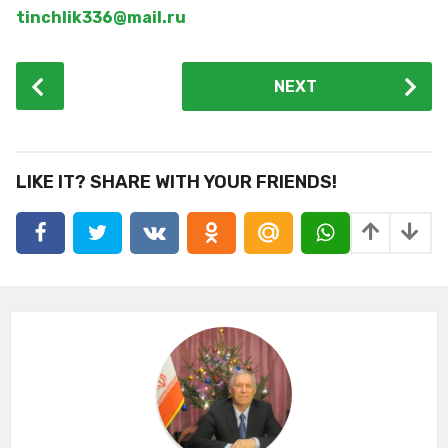
tinchlik336@mail.ru
P
NEXT
o
s
t
P
LIKE IT? SHARE WITH YOUR FRIENDS!
a
g
i
n
a
t
i
o
n