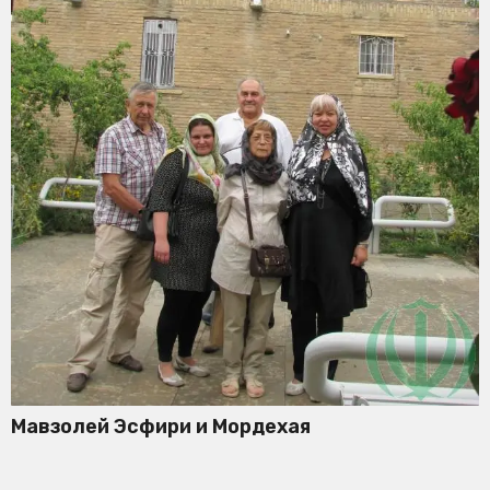
Мавзолей Эсфири и Мордехая