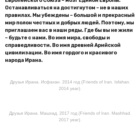
Европейского Союза – мозг Единой Европы.
Останавливаться на достигнутом – не в наших
правилах. Мы убеждены – большой и прекрасный
мир полон честных и добрых людей. Поэтому, мы
приглашаем вас в наши ряды. Где бы вы не жили
– будьте с нами. Во имя мира, свободы и
справедливости. Во имя древней Арийской
цивилизации. Во имя гордого и красивого
народа Ирана.
Друзья Ирана. Исфахан. 2014 год (Friends of Iran. Isfahan.
2014 year).
Друзья Ирана. Машхад. 2017 год (Friends of Iran. Mashhad.
2017 year).