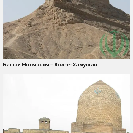
Башни Молчания – Кол-е-Хамушан.