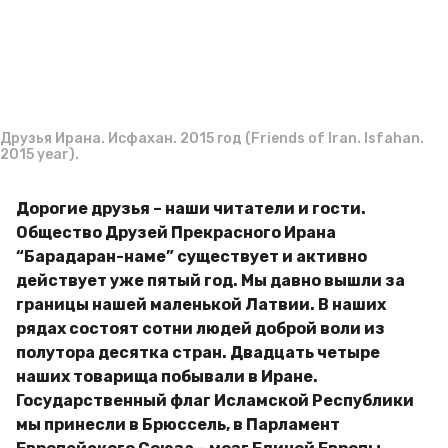
g
м
o
и
р
Друзья Ирана. Исфахан. 2015 год (Friends of Iran. Isfahan.
2015 year).
Дорогие друзья – наши читатели и гости.
Общество Друзей Прекрасного Ирана
“Барадаран-наме” существует и активно
действует уже пятый год. Мы давно вышли за
границы нашей маленькой Латвии. В наших
рядах состоят сотни людей доброй воли из
полутора десятка стран. Двадцать четыре
наших товарища побывали в Иране.
Государственный флаг Исламской Республики
мы принесли в Брюссель, в Парламент