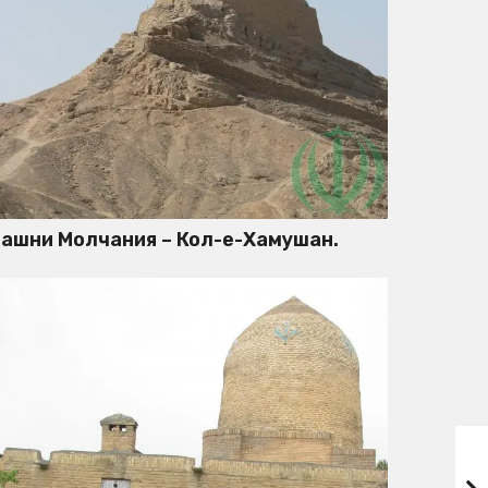
ашни Молчания – Кол-е-Хамушан.