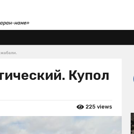
даран-наме»
Джабали.
тический. Купол
225
views