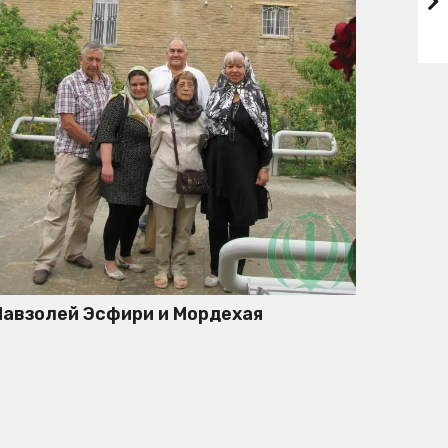
авзолей Эсфири и Мордехая