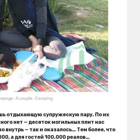
ироде. A couple. Camping.
шь отдыхающую супружескую пару. По их
ного нет — десяток могильных плит нас
о внутрь — так и оказалось… Тем более, что
00, а для гостей 100.000 реалов…