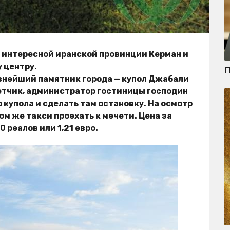
 интересной иранской провинции Керман и
 центру.
П
евнейший памятник города — купол Джабали
етчик, администратор гостиницы господин
о купола и сделать там остановку. На осмотр
том же такси проехать к мечети. Цена за
 реалов или 1,21 евро.