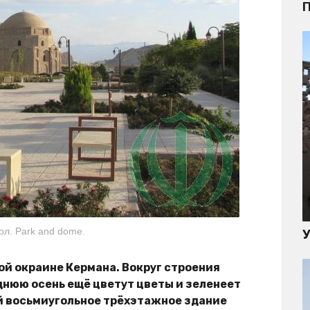
П
ол. Park and dome.
ой окраине Кермана. Вокруг строения
днюю осень ещё цветут цветы и зеленеет
й восьмиугольное трёхэтажное здание