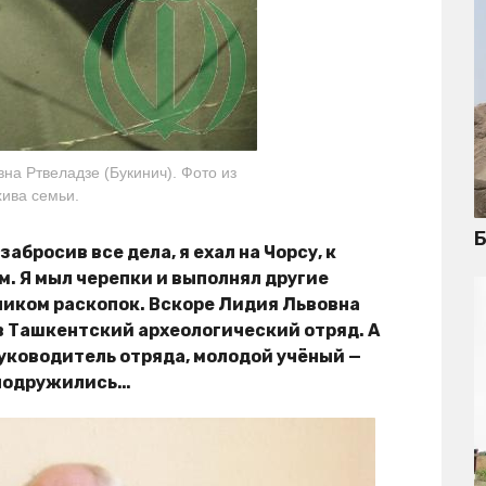
вна Ртвеладзе (Букинич). Фото из
хива семьи.
Б
абросив все дела, я ехал на Чорсу, к
. Я мыл черепки и выполнял другие
ником раскопок. Вскоре Лидия Львовна
 Ташкентский археологический отряд. А
уководитель отряда, молодой учёный —
 подружились…