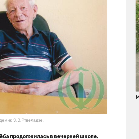
М
адемик Э.В.Ртвеладзе.
чёба продолжилась в вечерней школе,