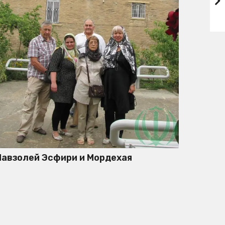
авзолей Эсфири и Мордехая