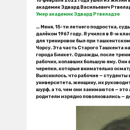
10 февраля 2022 года ушёл из жизни 
академик Эдвард Васильевич Ртвела
Умер академик Эдвард Ртвеладзе
… Меня, 15-ти летнего подростка, суд
далёком 1967 году. Я учился в 8-м кл
для тренировок был при ташкентском 
Чорсу. Эта часть Старого Ташкента н
города Бинкет. Однажды, после трени
рабочих, копавших большую яму. Они
черепки, которые внимательно осмат
Выяснилось, что рабочие — студенты
университета, женщину, их руководит
шурф, а то, чем они занимаются — это
родители изрядно поволновались — д