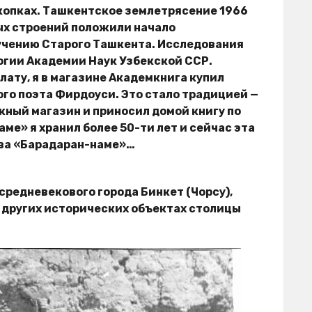
скопках. Ташкентское землетрясение 1966
ых строений положили начало
учению Старого Ташкента. Исследования
огии Академии Наук Узбекской ССР.
лату, я в магазине Академкнига купил
го поэта Фирдоуси. Это стало традицией —
жный магазин и приносил домой книгу по
ме» я хранил более 50-ти лет и сейчас эта
тва «Барадаран-наме»…
 средневекового города Бинкет (Чорсу),
а других исторических объектах столицы