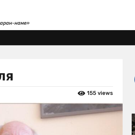
даран-наме»
ля
155
views