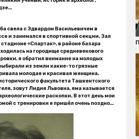
великий учёный, историк и археолог,
дзе…
ьба свела с Эдвардом Васильевичем в
ассе и занимался в спортивной секции. Зал
П
стадионе «Спартак», в районе базара
аходилась на городище средневекового
ровки, я обратил внимание на молодых
 выбирали из земли какие-то грязные
ривала молодая и красивая женщина.
 исторического факультета Ташкентского
еля, зовут Лидия Львовна, яма называется
 археологические раскопки. В этот день мои
омой с тренировки я пришёл очень поздно…