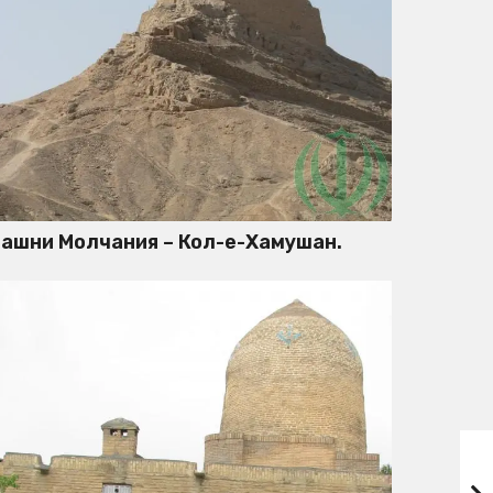
ашни Молчания – Кол-е-Хамушан.