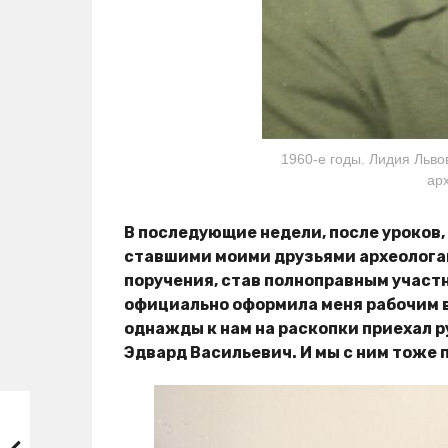
1960-е годы. Лидия Льво
ар
В последующие недели, после уроков, з
ставшими моими друзьями археологам
поручения, став полноправным участ
официально оформила меня рабочим в
однажды к нам на раскопки приехал р
Эдвард Васильевич. И мы с ним тоже