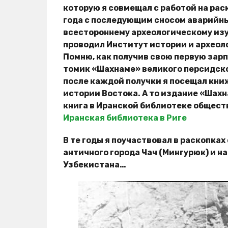
которую я совмещал с работой на ра
года с последующим сносом аварийн
всестороннему археологическому из
проводил Институт истории и археол
Помню, как получив свою первую зарп
томик «Шахнаме» великого персидско
после каждой получки я посещал кни
истории Востока. А то издание «Шахна
книга в Иранской библиотеке общес
Иранская библиотека в Риге
В те годы я поучаствовал в раскопках
античного города Чач (Мингурюк) и н
Узбекистана…